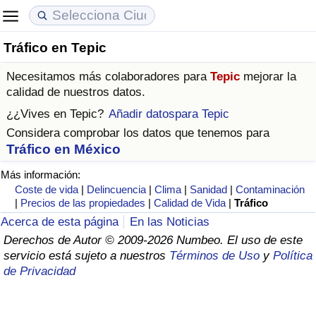
Tráfico en Tepic
Coste de vida
Precios de las propiedades
Calidad de Vida
Necesitamos más colaboradores para
Tepic
mejorar la
Índice de Costo de Vida (Actual)
Índice de Precios de Inmuebles (Actual)
Índice de Calidad de Vida
calidad de nuestros datos.
¿¿Vives en
Tepic
?
Añadir datospara Tepic
Índice de Costo de Vida
Índice de Precios de Inmuebles
Índice de Calidad de Vida (Actual)
Considera comprobar los datos que tenemos para
Tráfico en México
Índice de costo de vida por país
Índice de Precios de Inmuebles por País
Índice de calidad de vida por país
Más información:
Coste de vida
|
Delincuencia
|
Clima
|
Sanidad
|
Contaminación
en aqaba
Delincuencia
|
Precios de las propiedades
|
Calidad de Vida
|
Tráfico
Acerca de esta página
En las Noticias
Calificación del Índice de Criminalidad
Derechos de Autor © 2009-2026 Numbeo. El uso de este
(Actual)
servicio está sujeto a nuestros
Términos de Uso
y
Política
de Privacidad
Índice de Criminalidad