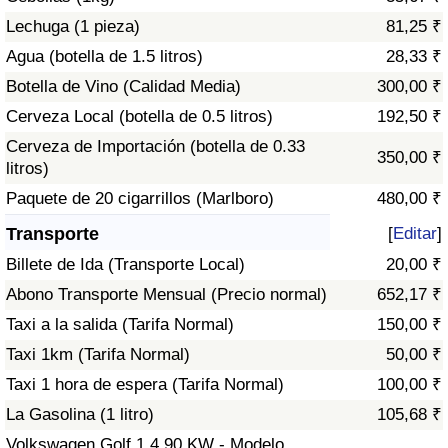
Tráfico
Lechuga (1 pieza)
81,25 ₹
Agua (botella de 1.5 litros)
28,33 ₹
Índice de Tráfico
Botella de Vino (Calidad Media)
300,00 ₹
Cerveza Local (botella de 0.5 litros)
192,50 ₹
Índice de Tráfico (Actual)
Cerveza de Importación (botella de 0.33
350,00 ₹
litros)
Índice de Tráfico por País
Paquete de 20 cigarrillos (Marlboro)
480,00 ₹
Transporte
[
Editar
]
Billete de Ida (Transporte Local)
20,00 ₹
Abono Transporte Mensual (Precio normal)
652,17 ₹
Taxi a la salida (Tarifa Normal)
150,00 ₹
Taxi 1km (Tarifa Normal)
50,00 ₹
Taxi 1 hora de espera (Tarifa Normal)
100,00 ₹
La Gasolina (1 litro)
105,68 ₹
Volkswagen Golf 1.4 90 KW - Modelo