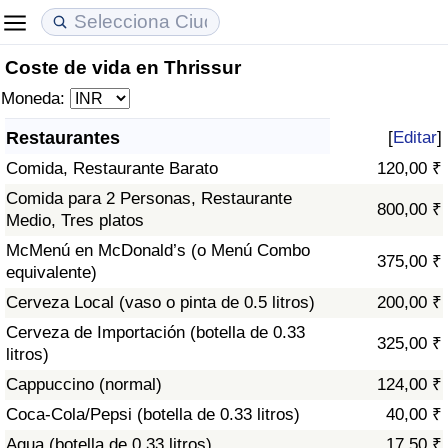
Coste de vida en Thrissur
Coste de vida
Precios de las propiedades
Calidad de Vida
Moneda:
Índice de Costo de Vida (Actual)
Índice de Precios de Inmuebles (Actual)
Índice de Calidad de Vida
Restaurantes
[
Editar
]
Comida, Restaurante Barato
120,00 ₹
Índice de Costo de Vida
Índice de Precios de Inmuebles
Índice de Calidad de Vida (Actual)
Comida para 2 Personas, Restaurante
800,00 ₹
Medio, Tres platos
Índice de costo de vida por país
Índice de Precios de Inmuebles por País
Índice de calidad de vida por país
McMenú en McDonald’s (o Menú Combo
375,00 ₹
equivalente)
en aqaba
Delincuencia
Cerveza Local (vaso o pinta de 0.5 litros)
200,00 ₹
Calificación del Índice de Criminalidad
Cerveza de Importación (botella de 0.33
325,00 ₹
(Actual)
litros)
Cappuccino (normal)
124,00 ₹
Índice de Criminalidad
Coca-Cola/Pepsi (botella de 0.33 litros)
40,00 ₹
Agua (botella de 0.33 litros)
17,50 ₹