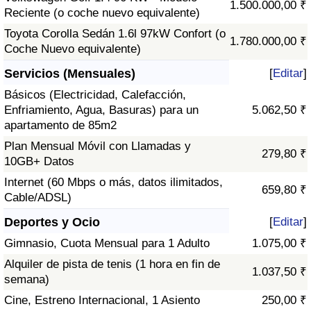
1.500.000,00 ₹
Reciente (o coche nuevo equivalente)
Toyota Corolla Sedán 1.6l 97kW Confort (o
1.780.000,00 ₹
Coche Nuevo equivalente)
Servicios (Mensuales)
[
Editar
]
Básicos (Electricidad, Calefacción,
Enfriamiento, Agua, Basuras) para un
5.062,50 ₹
apartamento de 85m2
Plan Mensual Móvil con Llamadas y
279,80 ₹
10GB+ Datos
Internet (60 Mbps o más, datos ilimitados,
659,80 ₹
Cable/ADSL)
Deportes y Ocio
[
Editar
]
Gimnasio, Cuota Mensual para 1 Adulto
1.075,00 ₹
Alquiler de pista de tenis (1 hora en fin de
1.037,50 ₹
semana)
Cine, Estreno Internacional, 1 Asiento
250,00 ₹