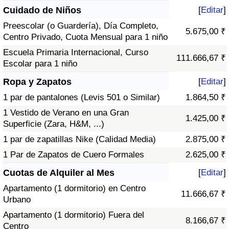
Cuidado de Niños
[
Editar
]
Preescolar (o Guardería), Día Completo,
5.675,00 ₹
Centro Privado, Cuota Mensual para 1 niño
Escuela Primaria Internacional, Curso
111.666,67 ₹
Escolar para 1 niño
Ropa y Zapatos
[
Editar
]
1 par de pantalones (Levis 501 o Similar)
1.864,50 ₹
1 Vestido de Verano en una Gran
1.425,00 ₹
Superficie (Zara, H&M, ...)
1 par de zapatillas Nike (Calidad Media)
2.875,00 ₹
1 Par de Zapatos de Cuero Formales
2.625,00 ₹
Cuotas de Alquiler al Mes
[
Editar
]
Apartamento (1 dormitorio) en Centro
11.666,67 ₹
Urbano
Apartamento (1 dormitorio) Fuera del
8.166,67 ₹
Centro