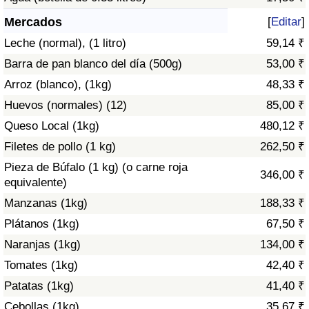
Índice de criminalidad por país
Mercados
[
Editar
]
Sanidad
Leche (normal), (1 litro)
59,14 ₹
Barra de pan blanco del día (500g)
53,00 ₹
Índice de Sanidad (Actual)
Arroz (blanco), (1kg)
48,33 ₹
Huevos (normales) (12)
85,00 ₹
Índice de Sanidad
Queso Local (1kg)
480,12 ₹
Índice de Sanidad por País
Filetes de pollo (1 kg)
262,50 ₹
Pieza de Búfalo (1 kg) (o carne roja
346,00 ₹
Contaminación
equivalente)
Manzanas (1kg)
188,33 ₹
Índice de Contaminación (Actual)
Plátanos (1kg)
67,50 ₹
Naranjas (1kg)
134,00 ₹
Índice de contaminación
Tomates (1kg)
42,40 ₹
Patatas (1kg)
41,40 ₹
Índice de Contaminación por País
Cebollas (1kg)
35,67 ₹