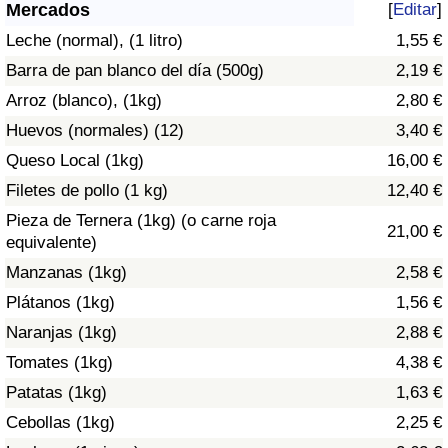
Índice de criminalidad por país
Mercados
[
Editar
]
Leche (normal), (1 litro)
1,55 €
Sanidad
Barra de pan blanco del día (500g)
2,19 €
Arroz (blanco), (1kg)
2,80 €
Índice de Sanidad (Actual)
Huevos (normales) (12)
3,40 €
Queso Local (1kg)
16,00 €
Índice de Sanidad
Filetes de pollo (1 kg)
12,40 €
Índice de Sanidad por País
Pieza de Ternera (1kg) (o carne roja
21,00 €
equivalente)
Contaminación
Manzanas (1kg)
2,58 €
Plátanos (1kg)
1,56 €
Índice de Contaminación (Actual)
Naranjas (1kg)
2,88 €
Tomates (1kg)
4,38 €
Índice de contaminación
Patatas (1kg)
1,63 €
Índice de Contaminación por País
Cebollas (1kg)
2,25 €