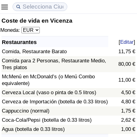
Coste de vida en Vicenza
Coste de vida
Precios de las propiedades
Calidad de Vida
Moneda:
Índice de Costo de Vida (Actual)
Índice de Precios de Inmuebles (Actual)
Índice de Calidad de Vida
Restaurantes
[
Editar
]
Comida, Restaurante Barato
11,75 €
Índice de Costo de Vida
Índice de Precios de Inmuebles
Índice de Calidad de Vida (Actual)
Comida para 2 Personas, Restaurante Medio,
80,00 €
Tres platos
Índice de costo de vida por país
Índice de Precios de Inmuebles por País
Índice de calidad de vida por país
McMenú en McDonald’s (o Menú Combo
11,00 €
equivalente)
en aqaba
Delincuencia
Cerveza Local (vaso o pinta de 0.5 litros)
4,50 €
Calificación del Índice de Criminalidad
Cerveza de Importación (botella de 0.33 litros)
4,80 €
(Actual)
Cappuccino (normal)
1,75 €
Coca-Cola/Pepsi (botella de 0.33 litros)
2,62 €
Índice de Criminalidad
Agua (botella de 0.33 litros)
1,00 €