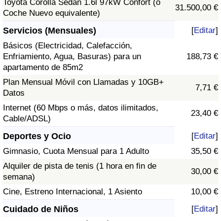
Toyota Corolla Sedán 1.6l 97kW Confort (o
31.500,00 €
Coche Nuevo equivalente)
Servicios (Mensuales)
[
Editar
]
Básicos (Electricidad, Calefacción,
Enfriamiento, Agua, Basuras) para un
188,73 €
apartamento de 85m2
Plan Mensual Móvil con Llamadas y 10GB+
7,71 €
Datos
Internet (60 Mbps o más, datos ilimitados,
23,40 €
Cable/ADSL)
Deportes y Ocio
[
Editar
]
Gimnasio, Cuota Mensual para 1 Adulto
35,50 €
Alquiler de pista de tenis (1 hora en fin de
30,00 €
semana)
Cine, Estreno Internacional, 1 Asiento
10,00 €
Cuidado de Niños
[
Editar
]