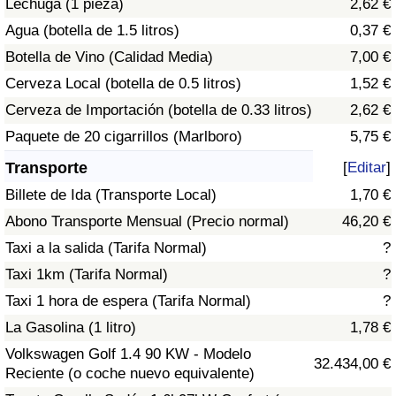
Lechuga (1 pieza)
2,62 €
Tráfico
Agua (botella de 1.5 litros)
0,37 €
Botella de Vino (Calidad Media)
7,00 €
Índice de Tráfico
Cerveza Local (botella de 0.5 litros)
1,52 €
Índice de Tráfico (Actual)
Cerveza de Importación (botella de 0.33 litros)
2,62 €
Paquete de 20 cigarrillos (Marlboro)
5,75 €
Índice de Tráfico por País
Transporte
[
Editar
]
Billete de Ida (Transporte Local)
1,70 €
Abono Transporte Mensual (Precio normal)
46,20 €
Taxi a la salida (Tarifa Normal)
?
Taxi 1km (Tarifa Normal)
?
Taxi 1 hora de espera (Tarifa Normal)
?
La Gasolina (1 litro)
1,78 €
Volkswagen Golf 1.4 90 KW - Modelo
32.434,00 €
Reciente (o coche nuevo equivalente)