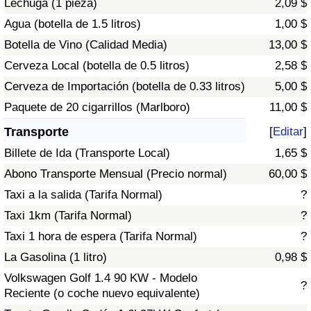
Lechuga (1 pieza)
2,09 $
Tráfico
Agua (botella de 1.5 litros)
1,00 $
Botella de Vino (Calidad Media)
13,00 $
Índice de Tráfico
Cerveza Local (botella de 0.5 litros)
2,58 $
Índice de Tráfico (Actual)
Cerveza de Importación (botella de 0.33 litros)
5,00 $
Paquete de 20 cigarrillos (Marlboro)
11,00 $
Índice de Tráfico por País
Transporte
[
Editar
]
Billete de Ida (Transporte Local)
1,65 $
Abono Transporte Mensual (Precio normal)
60,00 $
Taxi a la salida (Tarifa Normal)
?
Taxi 1km (Tarifa Normal)
?
Taxi 1 hora de espera (Tarifa Normal)
?
La Gasolina (1 litro)
0,98 $
Volkswagen Golf 1.4 90 KW - Modelo
?
Reciente (o coche nuevo equivalente)