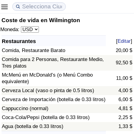
Coste de vida en Wilmington
Coste de vida
Precios de las propiedades
Calidad de Vida
Moneda:
Índice de Costo de Vida (Actual)
Índice de Precios de Inmuebles (Actual)
Índice de Calidad de Vida
Restaurantes
[
Editar
]
Comida, Restaurante Barato
20,00 $
Índice de Costo de Vida
Índice de Precios de Inmuebles
Índice de Calidad de Vida (Actual)
Comida para 2 Personas, Restaurante Medio,
92,50 $
Tres platos
Índice de costo de vida por país
Índice de Precios de Inmuebles por País
Índice de calidad de vida por país
McMenú en McDonald’s (o Menú Combo
11,00 $
equivalente)
en aqaba
Delincuencia
Cerveza Local (vaso o pinta de 0.5 litros)
4,00 $
Calificación del Índice de Criminalidad
Cerveza de Importación (botella de 0.33 litros)
6,00 $
(Actual)
Cappuccino (normal)
4,81 $
Coca-Cola/Pepsi (botella de 0.33 litros)
2,25 $
Índice de Criminalidad
Agua (botella de 0.33 litros)
1,33 $