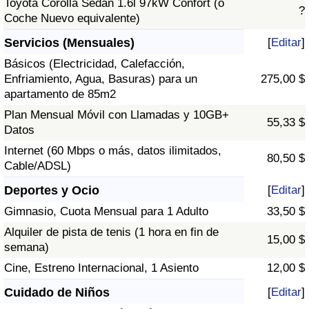
Toyota Corolla Sedán 1.6l 97kW Confort (o
?
Coche Nuevo equivalente)
Servicios (Mensuales)
[
Editar
]
Básicos (Electricidad, Calefacción,
Enfriamiento, Agua, Basuras) para un
275,00 $
apartamento de 85m2
Plan Mensual Móvil con Llamadas y 10GB+
55,33 $
Datos
Internet (60 Mbps o más, datos ilimitados,
80,50 $
Cable/ADSL)
Deportes y Ocio
[
Editar
]
Gimnasio, Cuota Mensual para 1 Adulto
33,50 $
Alquiler de pista de tenis (1 hora en fin de
15,00 $
semana)
Cine, Estreno Internacional, 1 Asiento
12,00 $
Cuidado de Niños
[
Editar
]