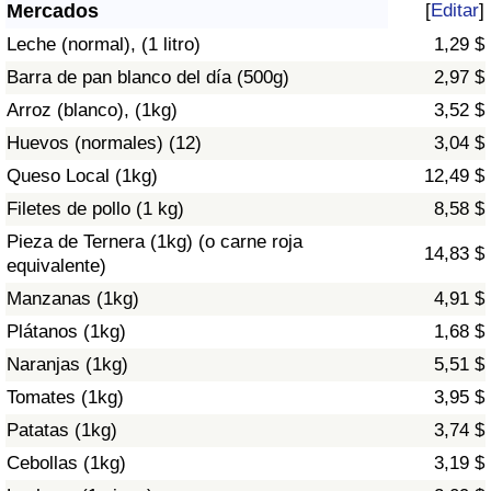
Índice de criminalidad por país
Mercados
[
Editar
]
Leche (normal), (1 litro)
1,29 $
Sanidad
Barra de pan blanco del día (500g)
2,97 $
Arroz (blanco), (1kg)
3,52 $
Índice de Sanidad (Actual)
Huevos (normales) (12)
3,04 $
Queso Local (1kg)
12,49 $
Índice de Sanidad
Filetes de pollo (1 kg)
8,58 $
Índice de Sanidad por País
Pieza de Ternera (1kg) (o carne roja
14,83 $
equivalente)
Contaminación
Manzanas (1kg)
4,91 $
Plátanos (1kg)
1,68 $
Índice de Contaminación (Actual)
Naranjas (1kg)
5,51 $
Tomates (1kg)
3,95 $
Índice de contaminación
Patatas (1kg)
3,74 $
Índice de Contaminación por País
Cebollas (1kg)
3,19 $