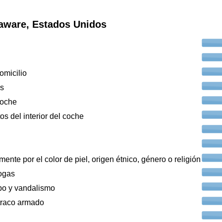
laware, Estados Unidos
omicilio
os
coche
os del interior del coche
ente por el color de piel, origen étnico, género o religión
ogas
bo y vandalismo
traco armado