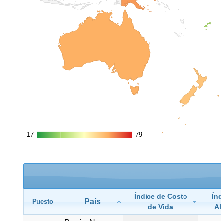
17
17
79
79
Índice de Costo
Ín
País
Puesto
de Vida
Al