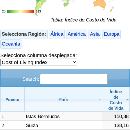
Índice de criminalidad por país
25
25
113
113
Sanidad
Tabla: Índice de Costo de Vida
Índice de Sanidad (Actual)
Selecciona Región:
África
América
Asia
Europa
Oceanía
Índice de Sanidad
Selecciona columna desplegada:
Índice de Sanidad por País
Contaminación
Search:
Índice de Contaminación (Actual)
Índice
de
País
Puesto
Costo
Índice de contaminación
de Vida
1
Islas Bermudas
150,38
Índice de Contaminación por País
2
Suiza
138,16