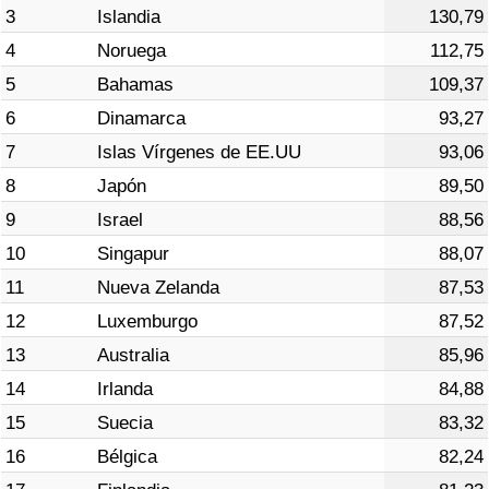
3
Islandia
130,79
Tráfico
4
Noruega
112,75
Índice de Tráfico
5
Bahamas
109,37
6
Dinamarca
93,27
Índice de Tráfico (Actual)
7
Islas Vírgenes de EE.UU
93,06
8
Japón
89,50
Índice de Tráfico por País
9
Israel
88,56
10
Singapur
88,07
11
Nueva Zelanda
87,53
12
Luxemburgo
87,52
13
Australia
85,96
14
Irlanda
84,88
15
Suecia
83,32
16
Bélgica
82,24