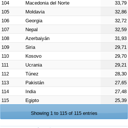
104
Macedonia del Norte
33,79
105
Moldavia
32,86
106
Georgia
32,72
107
Nepal
32,59
108
Azerbaiyán
31,93
109
Siria
29,71
110
Kosovo
29,70
111
Ucrania
29,21
112
Túnez
28,30
113
Pakistán
27,65
114
India
27,48
115
Egipto
25,39
Showing 1 to 115 of 115 entries