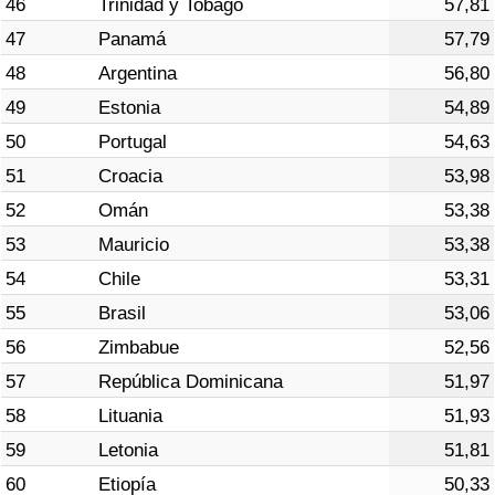
46
Trinidad y Tobago
57,81
47
Panamá
57,79
48
Argentina
56,80
49
Estonia
54,89
50
Portugal
54,63
51
Croacia
53,98
52
Omán
53,38
53
Mauricio
53,38
54
Chile
53,31
55
Brasil
53,06
56
Zimbabue
52,56
57
República Dominicana
51,97
58
Lituania
51,93
59
Letonia
51,81
60
Etiopía
50,33