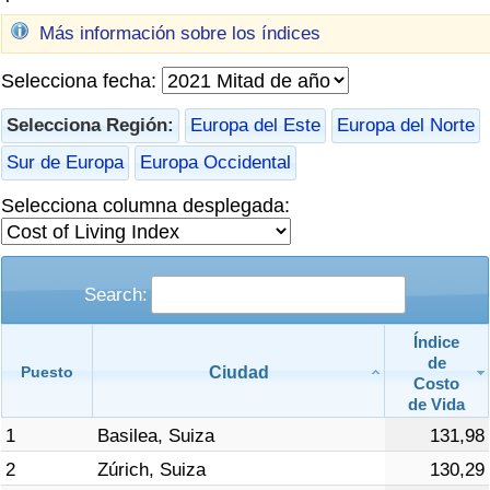
Índice de criminalidad por país
Más información sobre los índices
Sanidad
Selecciona fecha:
Índice de Sanidad (Actual)
Selecciona Región:
Europa del Este
Europa del Norte
Sur de Europa
Europa Occidental
Índice de Sanidad
Selecciona columna desplegada:
Índice de Sanidad por País
Contaminación
Search:
Índice
Índice de Contaminación (Actual)
de
Ciudad
Puesto
Costo
Índice de contaminación
de Vida
1
Basilea, Suiza
131,98
Índice de Contaminación por País
2
Zúrich, Suiza
130,29