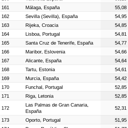
161
Málaga, España
55,08
162
Sevilla (Sevilla), España
54,95
163
Rijeka, Croacia
54,85
164
Lisboa, Portugal
54,81
165
Santa Cruz de Tenerife, España
54,77
166
Maribor, Eslovenia
54,66
167
Alicante, España
54,64
168
Tartu, Estonia
54,61
169
Murcia, España
54,42
170
Funchal, Portugal
52,85
171
Riga, Letonia
52,85
Las Palmas de Gran Canaria,
172
52,31
España
173
Oporto, Portugal
51,95