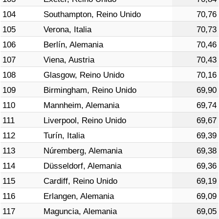
104
Southampton, Reino Unido
70,76
105
Verona, Italia
70,73
106
Berlín, Alemania
70,46
107
Viena, Austria
70,43
108
Glasgow, Reino Unido
70,16
109
Birmingham, Reino Unido
69,90
110
Mannheim, Alemania
69,74
111
Liverpool, Reino Unido
69,67
112
Turín, Italia
69,39
113
Núremberg, Alemania
69,38
114
Düsseldorf, Alemania
69,36
115
Cardiff, Reino Unido
69,19
116
Erlangen, Alemania
69,09
117
Maguncia, Alemania
69,05