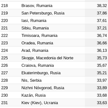
218
Brasov, Rumania
38,32
219
San Petersburgo, Rusia
37,86
220
Iasi, Rumania
37,61
221
Sibiu, Rumania
37,21
222
Timisoara, Rumania
36,74
223
Oradea, Rumania
36,66
224
Arad, Rumania
36,13
225
Skopje, Macedonia del Norte
35,73
226
Craiova, Rumania
35,67
227
Ekaterimburgo, Rusia
35,21
228
Nis, Serbia
33,97
229
Nizhni Nóvgorod, Rusia
33,89
230
Kazán, Rusia
33,68
231
Kiev (Kiev), Ucrania
33,63