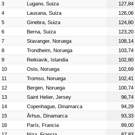
3
Lugano, Suiza
127,84
Tráfico
4
Lausana, Suiza
126,06
Índice de Tráfico
5
Ginebra, Suiza
124,80
6
Berna, Suiza
123,20
Índice de Tráfico (Actual)
7
Stavanger, Noruega
108,14
8
Trondheim, Noruega
103,74
Índice de Tráfico por País
9
Reikiavik, Islandia
102,80
10
Oslo, Noruega
102,69
11
Tromso, Noruega
102,41
12
Bergen, Noruega
100,74
13
Saint Helier, Jersey
96,74
14
Copenhague, Dinamarca
94,29
15
Århus, Dinamarca
93,33
16
París, Francia
89,00
17
Niza, Francia
87,83