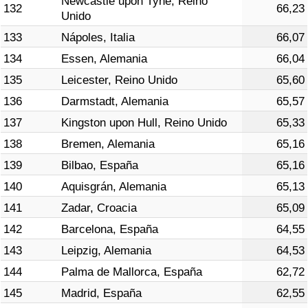
Newcastle upon Tyne, Reino
132
66,23
Unido
133
Nápoles, Italia
66,07
134
Essen, Alemania
66,04
135
Leicester, Reino Unido
65,60
136
Darmstadt, Alemania
65,57
137
Kingston upon Hull, Reino Unido
65,33
138
Bremen, Alemania
65,16
139
Bilbao, España
65,16
140
Aquisgrán, Alemania
65,13
141
Zadar, Croacia
65,09
142
Barcelona, España
64,55
143
Leipzig, Alemania
64,53
144
Palma de Mallorca, España
62,72
145
Madrid, España
62,55