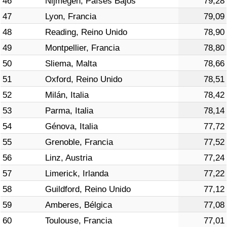
46
Nijmegen, Países Bajos
79,28
47
Lyon, Francia
79,09
48
Reading, Reino Unido
78,90
49
Montpellier, Francia
78,80
50
Sliema, Malta
78,66
51
Oxford, Reino Unido
78,51
52
Milán, Italia
78,42
53
Parma, Italia
78,14
54
Génova, Italia
77,72
55
Grenoble, Francia
77,52
56
Linz, Austria
77,24
57
Limerick, Irlanda
77,22
58
Guildford, Reino Unido
77,12
59
Amberes, Bélgica
77,08
60
Toulouse, Francia
77,01