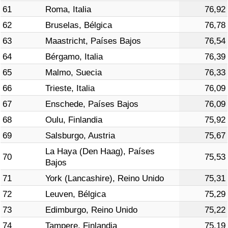
61
Roma, Italia
76,92
62
Bruselas, Bélgica
76,78
63
Maastricht, Países Bajos
76,54
64
Bérgamo, Italia
76,39
65
Malmo, Suecia
76,33
66
Trieste, Italia
76,09
67
Enschede, Países Bajos
76,09
68
Oulu, Finlandia
75,92
69
Salsburgo, Austria
75,67
La Haya (Den Haag), Países
70
75,53
Bajos
71
York (Lancashire), Reino Unido
75,31
72
Leuven, Bélgica
75,29
73
Edimburgo, Reino Unido
75,22
74
Tampere, Finlandia
75,19