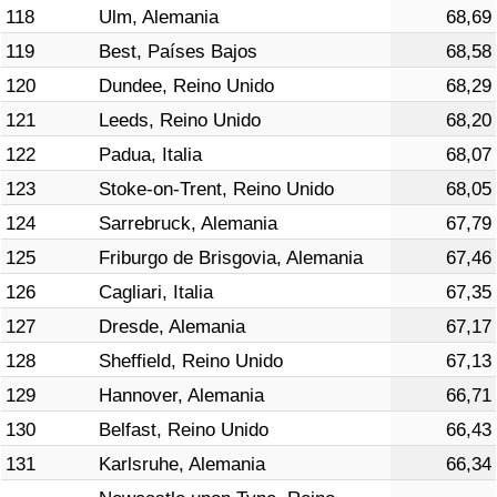
118
Ulm, Alemania
68,69
119
Best, Países Bajos
68,58
120
Dundee, Reino Unido
68,29
121
Leeds, Reino Unido
68,20
122
Padua, Italia
68,07
123
Stoke-on-Trent, Reino Unido
68,05
124
Sarrebruck, Alemania
67,79
125
Friburgo de Brisgovia, Alemania
67,46
126
Cagliari, Italia
67,35
127
Dresde, Alemania
67,17
128
Sheffield, Reino Unido
67,13
129
Hannover, Alemania
66,71
130
Belfast, Reino Unido
66,43
131
Karlsruhe, Alemania
66,34