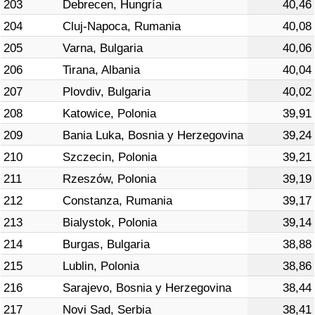
203
Debrecen, Hungría
40,46
204
Cluj-Napoca, Rumania
40,08
205
Varna, Bulgaria
40,06
206
Tirana, Albania
40,04
207
Plovdiv, Bulgaria
40,02
208
Katowice, Polonia
39,91
209
Bania Luka, Bosnia y Herzegovina
39,24
210
Szczecin, Polonia
39,21
211
Rzeszów, Polonia
39,19
212
Constanza, Rumania
39,17
213
Bialystok, Polonia
39,14
214
Burgas, Bulgaria
38,88
215
Lublin, Polonia
38,86
216
Sarajevo, Bosnia y Herzegovina
38,44
217
Novi Sad, Serbia
38,41