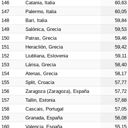
146
Catania, Italia
60,63
147
Palermo, Italia
60,05
148
Bari, Italia
59,84
149
Salónica, Grecia
59,53
150
Patras, Grecia
59,46
151
Heraclión, Grecia
59,42
152
Liubliana, Eslovenia
59,11
153
Lárisa, Grecia
58,40
154
Atenas, Grecia
58,17
155
Split, Croacia
57,77
156
Zaragoza (Zaragoza), España
57,72
157
Tallin, Estonia
57,68
158
Cascais, Portugal
57,05
159
Granada, España
56,08
160
Valencia, España
55,15