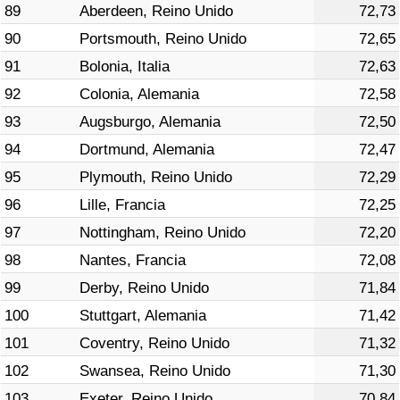
89
Aberdeen, Reino Unido
72,73
90
Portsmouth, Reino Unido
72,65
91
Bolonia, Italia
72,63
92
Colonia, Alemania
72,58
93
Augsburgo, Alemania
72,50
94
Dortmund, Alemania
72,47
95
Plymouth, Reino Unido
72,29
96
Lille, Francia
72,25
97
Nottingham, Reino Unido
72,20
98
Nantes, Francia
72,08
99
Derby, Reino Unido
71,84
100
Stuttgart, Alemania
71,42
101
Coventry, Reino Unido
71,32
102
Swansea, Reino Unido
71,30
103
Exeter, Reino Unido
70,84