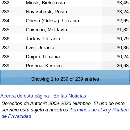
232
Minsk, Bielorrusia
33,45
233
Novosibirsk, Rusia
33,24
234
Odesa (Odesa), Ucrania
32,65
235
Chisináu, Moldavia
31,82
236
Járkov, Ucrania
30,79
237
Lviv, Ucrania
30,36
238
Dnipró, Ucrania
30,24
239
Pristina, Kosovo
26,68
Showing 1 to 239 of 239 entries
Acerca de esta página
En las Noticias
Derechos de Autor © 2009-2026 Numbeo. El uso de este
servicio está sujeto a nuestros
Términos de Uso
y
Política
de Privacidad