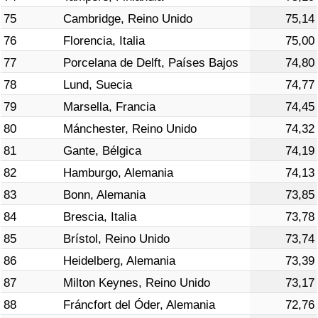
75
Cambridge, Reino Unido
75,14
76
Florencia, Italia
75,00
77
Porcelana de Delft, Países Bajos
74,80
78
Lund, Suecia
74,77
79
Marsella, Francia
74,45
80
Mánchester, Reino Unido
74,32
81
Gante, Bélgica
74,19
82
Hamburgo, Alemania
74,13
83
Bonn, Alemania
73,85
84
Brescia, Italia
73,78
85
Brístol, Reino Unido
73,74
86
Heidelberg, Alemania
73,39
87
Milton Keynes, Reino Unido
73,17
88
Fráncfort del Óder, Alemania
72,76