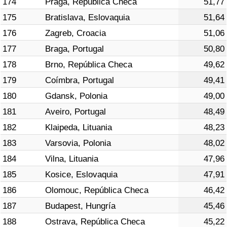
174
Praga, República Checa
51,77
175
Bratislava, Eslovaquia
51,64
176
Zagreb, Croacia
51,06
177
Braga, Portugal
50,80
178
Brno, República Checa
49,62
179
Coímbra, Portugal
49,41
180
Gdansk, Polonia
49,00
181
Aveiro, Portugal
48,49
182
Klaipeda, Lituania
48,23
183
Varsovia, Polonia
48,02
184
Vilna, Lituania
47,96
185
Kosice, Eslovaquia
47,91
186
Olomouc, República Checa
46,42
187
Budapest, Hungría
45,46
188
Ostrava, República Checa
45,22