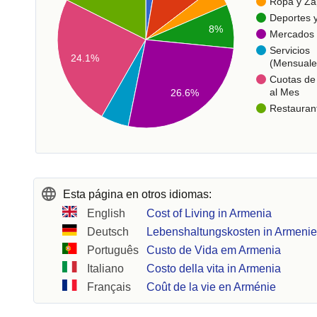
Ropa y Za
Deportes 
8%
Mercados
Servicios
24.1%
(Mensuale
Cuotas de 
al Mes
26.6%
Restauran
Esta página en otros idiomas:
English
Cost of Living in Armenia
Deutsch
Lebenshaltungskosten in Armeni
Português
Custo de Vida em Armenia
Italiano
Costo della vita in Armenia
Français
Coût de la vie en Arménie