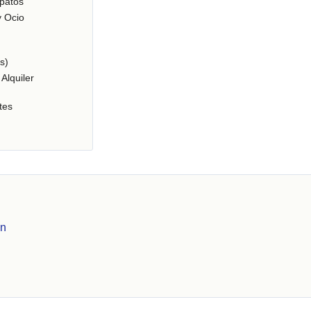
patos
y Ocio
s)
Alquiler
tes
en