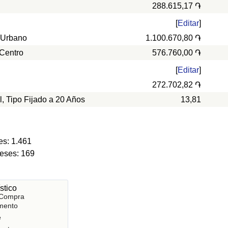
288.615,17 ֏
[
Editar
]
 Urbano
1.100.670,80 ֏
 Centro
576.760,00 ֏
[
Editar
]
272.702,82 ֏
l, Tipo Fijado a 20 Años
13,81
es: 1.461
meses: 169
stico
 Compra
mento
e