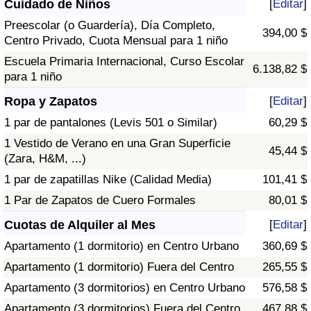
Cuidado de Niños
[
Editar
]
Preescolar (o Guardería), Día Completo,
394,00 $
Centro Privado, Cuota Mensual para 1 niño
Escuela Primaria Internacional, Curso Escolar
6.138,82 $
para 1 niño
Ropa y Zapatos
[
Editar
]
1 par de pantalones (Levis 501 o Similar)
60,29 $
1 Vestido de Verano en una Gran Superficie
45,44 $
(Zara, H&M, ...)
1 par de zapatillas Nike (Calidad Media)
101,41 $
1 Par de Zapatos de Cuero Formales
80,01 $
Cuotas de Alquiler al Mes
[
Editar
]
Apartamento (1 dormitorio) en Centro Urbano
360,69 $
Apartamento (1 dormitorio) Fuera del Centro
265,55 $
Apartamento (3 dormitorios) en Centro Urbano
576,58 $
Apartamento (3 dormitorios) Fuera del Centro
467,88 $