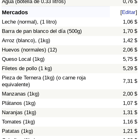
Agua (botella de 0.33 litros)
0,76 $
Índice de criminalidad por país
Mercados
[
Editar
]
Sanidad
Leche (normal), (1 litro)
1,06 $
Barra de pan blanco del día (500g)
1,70 $
Índice de Sanidad (Actual)
Arroz (blanco), (1kg)
1,42 $
Huevos (normales) (12)
2,06 $
Índice de Sanidad
Queso Local (1kg)
5,75 $
Índice de Sanidad por País
Filetes de pollo (1 kg)
5,29 $
Pieza de Ternera (1kg) (o carne roja
7,31 $
Contaminación
equivalente)
Manzanas (1kg)
2,00 $
Índice de Contaminación (Actual)
Plátanos (1kg)
1,07 $
Naranjas (1kg)
1,31 $
Índice de contaminación
Tomates (1kg)
1,16 $
Índice de Contaminación por País
Patatas (1kg)
1,21 $