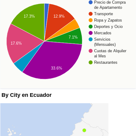
Precio de Compra
de Apartamento
Transporte
12.9%
17.3%
Ropa y Zapatos
Deportes y Ocio
Mercados
7.1%
Servicios
17.6%
(Mensuales)
Cuotas de Alquiler
al Mes
Restaurantes
33.6%
By City en Ecuador