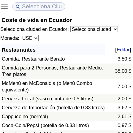
Coste de vida en Ecuador
Coste de vida
Precios de las propiedades
Calidad de Vida
Selecciona ciudad en Ecuador:
Índice de Costo de Vida (Actual)
Índice de Precios de Inmuebles (Actual)
Índice de Calidad de Vida
Moneda:
Restaurantes
[
Editar
]
Índice de Costo de Vida
Índice de Precios de Inmuebles
Índice de Calidad de Vida (Actual)
Comida, Restaurante Barato
3,50 $
Índice de costo de vida por país
Índice de Precios de Inmuebles por País
Índice de calidad de vida por país
Comida para 2 Personas, Restaurante Medio,
35,00 $
Tres platos
en aqaba
Delincuencia
McMenú en McDonald’s (o Menú Combo
7,00 $
equivalente)
Calificación del Índice de Criminalidad
Cerveza Local (vaso o pinta de 0.5 litros)
2,00 $
(Actual)
Cerveza de Importación (botella de 0.33 litros)
3,62 $
Cappuccino (normal)
2,61 $
Índice de Criminalidad
Coca-Cola/Pepsi (botella de 0.33 litros)
0,97 $