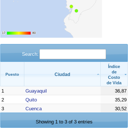
17
17
80
80
Search:
Índice
de
Ciudad
Puesto
Costo
de Vida
1
Guayaquil
36,87
2
Quito
35,29
3
Cuenca
30,52
Showing 1 to 3 of 3 entries