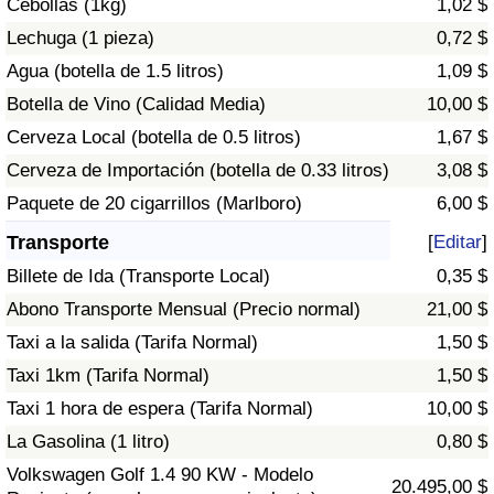
Cebollas (1kg)
1,02 $
Tráfico
Lechuga (1 pieza)
0,72 $
Agua (botella de 1.5 litros)
1,09 $
Índice de Tráfico
Botella de Vino (Calidad Media)
10,00 $
Índice de Tráfico (Actual)
Cerveza Local (botella de 0.5 litros)
1,67 $
Cerveza de Importación (botella de 0.33 litros)
3,08 $
Índice de Tráfico por País
Paquete de 20 cigarrillos (Marlboro)
6,00 $
Transporte
[
Editar
]
Billete de Ida (Transporte Local)
0,35 $
Abono Transporte Mensual (Precio normal)
21,00 $
Taxi a la salida (Tarifa Normal)
1,50 $
Taxi 1km (Tarifa Normal)
1,50 $
Taxi 1 hora de espera (Tarifa Normal)
10,00 $
La Gasolina (1 litro)
0,80 $
Volkswagen Golf 1.4 90 KW - Modelo
20.495,00 $