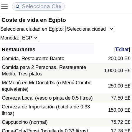
Coste de vida en Egipto
Coste de vida
Precios de las propiedades
Calidad de Vida
Selecciona ciudad en Egipto:
Índice de Costo de Vida (Actual)
Índice de Precios de Inmuebles (Actual)
Índice de Calidad de Vida
Moneda:
Restaurantes
[
Editar
]
Índice de Costo de Vida
Índice de Precios de Inmuebles
Índice de Calidad de Vida (Actual)
Comida, Restaurante Barato
200,00 E£
Índice de costo de vida por país
Índice de Precios de Inmuebles por País
Índice de calidad de vida por país
Comida para 2 Personas, Restaurante
1.000,00 E£
Medio, Tres platos
en aqaba
Delincuencia
McMenú en McDonald’s (o Menú Combo
250,00 E£
equivalente)
Calificación del Índice de Criminalidad
Cerveza Local (vaso o pinta de 0.5 litros)
77,50 E£
(Actual)
Cerveza de Importación (botella de 0.33
150,00 E£
litros)
Índice de Criminalidad
Cappuccino (normal)
75,72 E£
Coca-Cola/Pepsi (botella de 0.33 litros)
17,78 E£