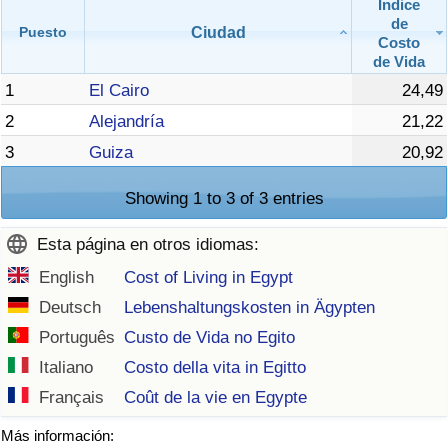
Índice
de
Ciudad
Puesto
Costo
de Vida
1
El Cairo
24,49
2
Alejandría
21,22
3
Guiza
20,92
Showing 1 to 3 of 3 entries
Esta página en otros idiomas:
English
Cost of Living in Egypt
Deutsch
Lebenshaltungskosten in Ägypten
Português
Custo de Vida no Egito
Italiano
Costo della vita in Egitto
Français
Coût de la vie en Egypte
Más información: