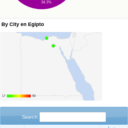
34.3%
By City en Egipto
17
17
80
80
Search: