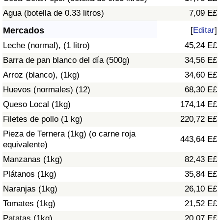
Índice de criminalidad por país
Agua (botella de 0.33 litros)
7,09 E£
Sanidad
Mercados
[
Editar
]
Leche (normal), (1 litro)
45,24 E£
Índice de Sanidad (Actual)
Barra de pan blanco del día (500g)
34,56 E£
Arroz (blanco), (1kg)
34,60 E£
Índice de Sanidad
Huevos (normales) (12)
68,30 E£
Índice de Sanidad por País
Queso Local (1kg)
174,14 E£
Filetes de pollo (1 kg)
220,72 E£
Contaminación
Pieza de Ternera (1kg) (o carne roja
443,64 E£
equivalente)
Índice de Contaminación (Actual)
Manzanas (1kg)
82,43 E£
Plátanos (1kg)
35,84 E£
Índice de contaminación
Naranjas (1kg)
26,10 E£
Tomates (1kg)
21,52 E£
Índice de Contaminación por País
Patatas (1kg)
20,07 E£