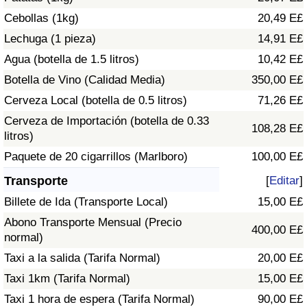
Tráfico
Cebollas (1kg)
20,49 E£
Lechuga (1 pieza)
14,91 E£
Índice de Tráfico
Agua (botella de 1.5 litros)
10,42 E£
Botella de Vino (Calidad Media)
350,00 E£
Índice de Tráfico (Actual)
Cerveza Local (botella de 0.5 litros)
71,26 E£
Índice de Tráfico por País
Cerveza de Importación (botella de 0.33
108,28 E£
litros)
Paquete de 20 cigarrillos (Marlboro)
100,00 E£
Transporte
[
Editar
]
Billete de Ida (Transporte Local)
15,00 E£
Abono Transporte Mensual (Precio
400,00 E£
normal)
Taxi a la salida (Tarifa Normal)
20,00 E£
Taxi 1km (Tarifa Normal)
15,00 E£
Taxi 1 hora de espera (Tarifa Normal)
90,00 E£