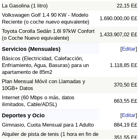
La Gasolina (1 litro)
22,15 E£
Volkswagen Golf 1.4 90 KW - Modelo
1.690.000,00 E£
Reciente (o coche nuevo equivalente)
Toyota Corolla Sedán 1.6l 97kW Confort
1.433.907,02 E£
(o Coche Nuevo equivalente)
Servicios (Mensuales)
[
Editar
]
Básicos (Electricidad, Calefacción,
Enfriamiento, Agua, Basuras) para un
1.118,85 E£
apartamento de 85m2
Plan Mensual Móvil con Llamadas y
370,50 E£
10GB+ Datos
Internet (60 Mbps o más, datos
663,55 E£
ilimitados, Cable/ADSL)
Deportes y Ocio
[
Editar
]
Gimnasio, Cuota Mensual para 1 Adulto
884,19 E£
Alquiler de pista de tenis (1 hora en fin de
351,55 E£