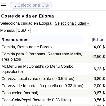
Coste de vida en Etiopía
Coste de vida
Precios de las propiedades
Calidad de Vida
Selecciona ciudad en Etiopía:
Índice de Costo de Vida (Actual)
Índice de Precios de Inmuebles (Actual)
Índice de Calidad de Vida
Moneda:
Restaurantes
[
Editar
]
Índice de Costo de Vida
Índice de Precios de Inmuebles
Índice de Calidad de Vida (Actual)
Comida, Restaurante Barato
4,00 $
Índice de costo de vida por país
Índice de Precios de Inmuebles por País
Índice de calidad de vida por país
Comida para 2 Personas, Restaurante Medio,
42,50 $
Tres platos
en aqaba
Delincuencia
McMenú en McDonald’s (o Menú Combo
6,23 $
equivalente)
Calificación del Índice de Criminalidad
Cerveza Local (vaso o pinta de 0.5 litros)
0,80 $
(Actual)
Cerveza de Importación (botella de 0.33 litros)
2,00 $
Cappuccino (normal)
0,87 $
Índice de Criminalidad
Coca-Cola/Pepsi (botella de 0.33 litros)
0,56 $