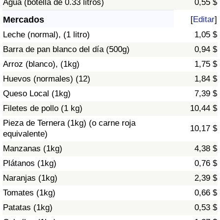
Agua (botella de 0.33 litros)
0,55 $
Índice de criminalidad por país
Mercados
[
Editar
]
Sanidad
Leche (normal), (1 litro)
1,05 $
Barra de pan blanco del día (500g)
0,94 $
Índice de Sanidad (Actual)
Arroz (blanco), (1kg)
1,75 $
Huevos (normales) (12)
1,84 $
Índice de Sanidad
Queso Local (1kg)
7,39 $
Índice de Sanidad por País
Filetes de pollo (1 kg)
10,44 $
Pieza de Ternera (1kg) (o carne roja
10,17 $
Contaminación
equivalente)
Manzanas (1kg)
4,38 $
Índice de Contaminación (Actual)
Plátanos (1kg)
0,76 $
Naranjas (1kg)
2,39 $
Índice de contaminación
Tomates (1kg)
0,66 $
Índice de Contaminación por País
Patatas (1kg)
0,53 $