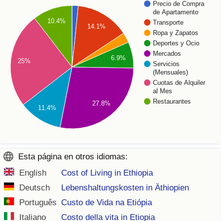
Precio de Compra
de Apartamento
10.4%
Transporte
14.1%
Ropa y Zapatos
Deportes y Ocio
Mercados
6.9%
25%
Servicios
(Mensuales)
Cuotas de Alquiler
al Mes
Restaurantes
27.8%
11.4%
Esta página en otros idiomas:
English
Cost of Living in Ethiopia
Deutsch
Lebenshaltungskosten in Äthiopien
Português
Custo de Vida na Etiópia
Italiano
Costo della vita in Etiopia