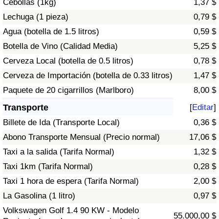
Cebollas (1kg)
1,37 $
Tráfico
Lechuga (1 pieza)
0,79 $
Agua (botella de 1.5 litros)
0,59 $
Índice de Tráfico
Botella de Vino (Calidad Media)
5,25 $
Índice de Tráfico (Actual)
Cerveza Local (botella de 0.5 litros)
0,78 $
Cerveza de Importación (botella de 0.33 litros)
1,47 $
Índice de Tráfico por País
Paquete de 20 cigarrillos (Marlboro)
8,00 $
Transporte
[
Editar
]
Billete de Ida (Transporte Local)
0,36 $
Abono Transporte Mensual (Precio normal)
17,06 $
Taxi a la salida (Tarifa Normal)
1,32 $
Taxi 1km (Tarifa Normal)
0,28 $
Taxi 1 hora de espera (Tarifa Normal)
2,00 $
La Gasolina (1 litro)
0,97 $
Volkswagen Golf 1.4 90 KW - Modelo
55.000,00 $