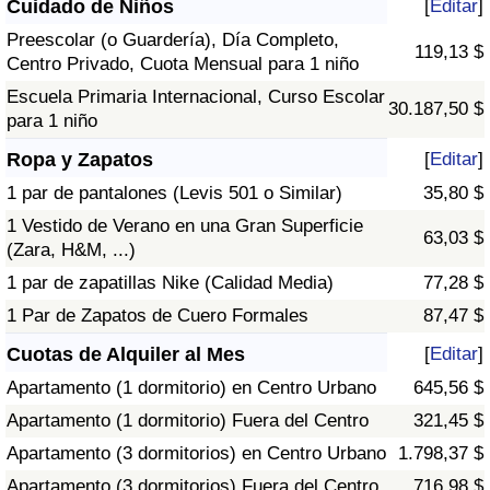
Cuidado de Niños
[
Editar
]
Preescolar (o Guardería), Día Completo,
119,13 $
Centro Privado, Cuota Mensual para 1 niño
Escuela Primaria Internacional, Curso Escolar
30.187,50 $
para 1 niño
Ropa y Zapatos
[
Editar
]
1 par de pantalones (Levis 501 o Similar)
35,80 $
1 Vestido de Verano en una Gran Superficie
63,03 $
(Zara, H&M, ...)
1 par de zapatillas Nike (Calidad Media)
77,28 $
1 Par de Zapatos de Cuero Formales
87,47 $
Cuotas de Alquiler al Mes
[
Editar
]
Apartamento (1 dormitorio) en Centro Urbano
645,56 $
Apartamento (1 dormitorio) Fuera del Centro
321,45 $
Apartamento (3 dormitorios) en Centro Urbano
1.798,37 $
Apartamento (3 dormitorios) Fuera del Centro
716,98 $