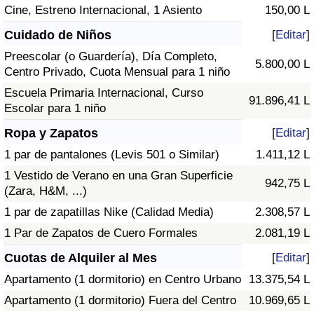
Cine, Estreno Internacional, 1 Asiento
150,00 L
Cuidado de Niños
[
Editar
]
Preescolar (o Guardería), Día Completo,
5.800,00 L
Centro Privado, Cuota Mensual para 1 niño
Escuela Primaria Internacional, Curso
91.896,41 L
Escolar para 1 niño
Ropa y Zapatos
[
Editar
]
1 par de pantalones (Levis 501 o Similar)
1.411,12 L
1 Vestido de Verano en una Gran Superficie
942,75 L
(Zara, H&M, ...)
1 par de zapatillas Nike (Calidad Media)
2.308,57 L
1 Par de Zapatos de Cuero Formales
2.081,19 L
Cuotas de Alquiler al Mes
[
Editar
]
Apartamento (1 dormitorio) en Centro Urbano
13.375,54 L
Apartamento (1 dormitorio) Fuera del Centro
10.969,65 L