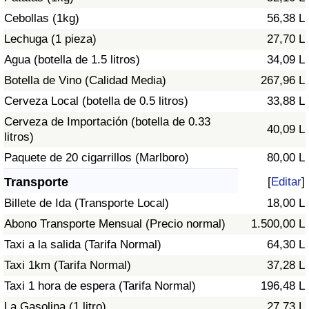
Tráfico
Cebollas (1kg)
56,38 L
Lechuga (1 pieza)
27,70 L
Índice de Tráfico
Agua (botella de 1.5 litros)
34,09 L
Botella de Vino (Calidad Media)
267,96 L
Índice de Tráfico (Actual)
Cerveza Local (botella de 0.5 litros)
33,88 L
Índice de Tráfico por País
Cerveza de Importación (botella de 0.33
40,09 L
litros)
Paquete de 20 cigarrillos (Marlboro)
80,00 L
Transporte
[
Editar
]
Billete de Ida (Transporte Local)
18,00 L
Abono Transporte Mensual (Precio normal)
1.500,00 L
Taxi a la salida (Tarifa Normal)
64,30 L
Taxi 1km (Tarifa Normal)
37,28 L
Taxi 1 hora de espera (Tarifa Normal)
196,48 L
La Gasolina (1 litro)
27,73 L