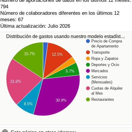
Número de aportaciones de datos en los últimos 12 meses:
794
Número de colaboradores diferentes en los últimos 12
meses: 67
Última actualización: Julio 2026
Distribución de gastos usando nuestro modelo estadíst…
Precio de Compra
de Apartamento
Transporte
15.7%
12.5%
Ropa y Zapatos
Deportes y Ocio
Mercados
5.7%
Servicios
21.6%
(Mensuales)
Cuotas de Alquiler
al Mes
Restaurantes
30.9%
8.5%