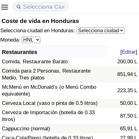
Coste de vida en Honduras
Coste de vida
Precios de las propiedades
Calidad de Vida
Selecciona ciudad en Honduras:
Índice de Costo de Vida (Actual)
Índice de Precios de Inmuebles (Actual)
Índice de Calidad de Vida
Moneda:
Restaurantes
[
Editar
]
Índice de Costo de Vida
Índice de Precios de Inmuebles
Índice de Calidad de Vida (Actual)
Comida, Restaurante Barato
200,00 L
Índice de costo de vida por país
Índice de Precios de Inmuebles por País
Índice de calidad de vida por país
Comida para 2 Personas, Restaurante
851,94 L
Medio, Tres platos
en aqaba
Delincuencia
McMenú en McDonald’s (o Menú Combo
223,35 L
equivalente)
Calificación del Índice de Criminalidad
Cerveza Local (vaso o pinta de 0.5 litros)
50,00 L
(Actual)
Cerveza de Importación (botella de 0.33
87,50 L
litros)
Índice de Criminalidad
Cappuccino (normal)
65,91 L
Coca-Cola/Pepsi (botella de 0.33 litros)
27,99 L