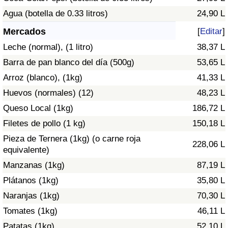
Índice de criminalidad por país
Agua (botella de 0.33 litros)
24,90 L
Sanidad
Mercados
[
Editar
]
Leche (normal), (1 litro)
38,37 L
Índice de Sanidad (Actual)
Barra de pan blanco del día (500g)
53,65 L
Arroz (blanco), (1kg)
41,33 L
Índice de Sanidad
Huevos (normales) (12)
48,23 L
Índice de Sanidad por País
Queso Local (1kg)
186,72 L
Filetes de pollo (1 kg)
150,18 L
Contaminación
Pieza de Ternera (1kg) (o carne roja
228,06 L
equivalente)
Índice de Contaminación (Actual)
Manzanas (1kg)
87,19 L
Plátanos (1kg)
35,80 L
Índice de contaminación
Naranjas (1kg)
70,30 L
Tomates (1kg)
46,11 L
Índice de Contaminación por País
Patatas (1kg)
52,10 L