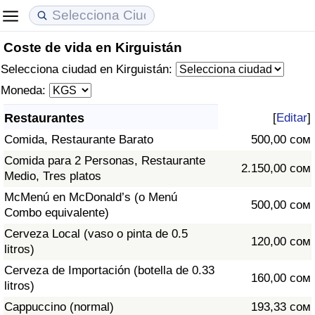
Coste de vida en Kirguistán
Coste de vida
Precios de las propiedades
Calidad de Vida
Selecciona ciudad en Kirguistán:
Índice de Costo de Vida (Actual)
Índice de Precios de Inmuebles (Actual)
Índice de Calidad de Vida
Moneda:
Restaurantes
[
Editar
]
Índice de Costo de Vida
Índice de Precios de Inmuebles
Índice de Calidad de Vida (Actual)
Comida, Restaurante Barato
500,00 сом
Índice de costo de vida por país
Índice de Precios de Inmuebles por País
Índice de calidad de vida por país
Comida para 2 Personas, Restaurante
2.150,00 сом
Medio, Tres platos
en aqaba
Delincuencia
McMenú en McDonald’s (o Menú
500,00 сом
Combo equivalente)
Calificación del Índice de Criminalidad
Cerveza Local (vaso o pinta de 0.5
120,00 сом
(Actual)
litros)
Cerveza de Importación (botella de 0.33
160,00 сом
Índice de Criminalidad
litros)
Cappuccino (normal)
193,33 сом