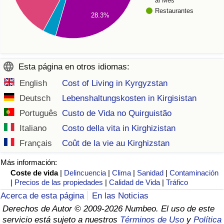
al Mes
Restaurantes
28.3%
Esta página en otros idiomas:
English
Cost of Living in Kyrgyzstan
Deutsch
Lebenshaltungskosten in Kirgisistan
Português
Custo de Vida no Quirguistão
Italiano
Costo della vita in Kirghizistan
Français
Coût de la vie au Kirghizstan
Más información:
Coste de vida
|
Delincuencia
|
Clima
|
Sanidad
|
Contaminación
|
Precios de las propiedades
|
Calidad de Vida
|
Tráfico
Acerca de esta página
En las Noticias
Derechos de Autor © 2009-2026 Numbeo. El uso de este
servicio está sujeto a nuestros
Términos de Uso
y
Política