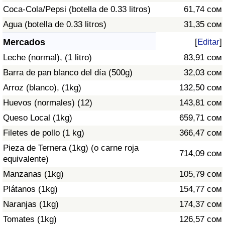
Índice de criminalidad por país
Coca-Cola/Pepsi (botella de 0.33 litros)
61,74 сом
Agua (botella de 0.33 litros)
31,35 сом
Sanidad
Mercados
[
Editar
]
Índice de Sanidad (Actual)
Leche (normal), (1 litro)
83,91 сом
Barra de pan blanco del día (500g)
32,03 сом
Índice de Sanidad
Arroz (blanco), (1kg)
132,50 сом
Huevos (normales) (12)
143,81 сом
Índice de Sanidad por País
Queso Local (1kg)
659,71 сом
Contaminación
Filetes de pollo (1 kg)
366,47 сом
Pieza de Ternera (1kg) (o carne roja
714,09 сом
Índice de Contaminación (Actual)
equivalente)
Manzanas (1kg)
105,79 сом
Índice de contaminación
Plátanos (1kg)
154,77 сом
Naranjas (1kg)
174,37 сом
Índice de Contaminación por País
Tomates (1kg)
126,57 сом