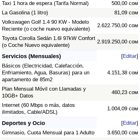
Taxi 1 hora de espera (Tarifa Normal)
500,00 сом
La Gasolina (1 litro)
81,09 сом
Volkswagen Golf 1.4 90 KW - Modelo
2.622.750,00 сом
Reciente (o coche nuevo equivalente)
Toyota Corolla Sedán 1.6l 97kW Confort
2.919.250,00 сом
(o Coche Nuevo equivalente)
Servicios (Mensuales)
[
Editar
]
Básicos (Electricidad, Calefacción,
Enfriamiento, Agua, Basuras) para un
4.151,38 сом
apartamento de 85m2
Plan Mensual Móvil con Llamadas y
460,23 сом
10GB+ Datos
Internet (60 Mbps o más, datos
1.004,09 сом
ilimitados, Cable/ADSL)
Deportes y Ocio
[
Editar
]
Gimnasio, Cuota Mensual para 1 Adulto
3.650,00 сом