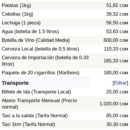
Patatas (1kg)
51,82 сом
Tráfico
Cebollas (1kg)
39,32 сом
Índice de Tráfico
Lechuga (1 pieza)
56,50 сом
Agua (botella de 1.5 litros)
53,63 сом
Índice de Tráfico (Actual)
Botella de Vino (Calidad Media)
600,00 сом
Cerveza Local (botella de 0.5 litros)
110,33 сом
Índice de Tráfico por País
Cerveza de Importación (botella de 0.33
165,33 сом
litros)
Paquete de 20 cigarrillos (Marlboro)
180,00 сом
Transporte
[
Editar
]
Billete de Ida (Transporte Local)
20,00 сом
Abono Transporte Mensual (Precio
1.020,00 сом
normal)
Taxi a la salida (Tarifa Normal)
85,00 сом
Taxi 1km (Tarifa Normal)
30,30 сом