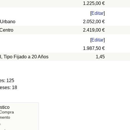
1.225,00 €
[
Editar
]
 Urbano
2.052,00 €
 Centro
2.419,00 €
[
Editar
]
1.987,50 €
l, Tipo Fijado a 20 Años
1,45
es: 125
eses: 18
stico
 Compra
mento
e