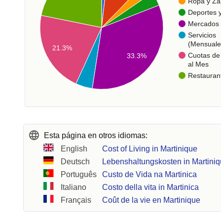
Ropa y Za
Deportes 
Mercados
Servicios
(Mensuale
21.3%
Cuotas de 
33.3%
al Mes
Restauran
Esta página en otros idiomas:
English
Cost of Living in Martinique
Deutsch
Lebenshaltungskosten in Martini
Português
Custo de Vida na Martinica
Italiano
Costo della vita in Martinica
Français
Coût de la vie en Martinique