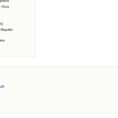
patos
y Ocio
s)
Alquiler
tes
que