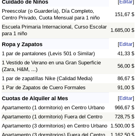
Cuidado de Niños
[
Editar
]
Preescolar (o Guardería), Día Completo,
151,67 $
Centro Privado, Cuota Mensual para 1 niño
Escuela Primaria Internacional, Curso Escolar
1.685,00 $
para 1 niño
Ropa y Zapatos
[
Editar
]
1 par de pantalones (Levis 501 o Similar)
41,33 $
1 Vestido de Verano en una Gran Superficie
56,00 $
(Zara, H&M, ...)
1 par de zapatillas Nike (Calidad Media)
86,67 $
1 Par de Zapatos de Cuero Formales
91,00 $
Cuotas de Alquiler al Mes
[
Editar
]
Apartamento (1 dormitorio) en Centro Urbano
966,67 $
Apartamento (1 dormitorio) Fuera del Centro
728,75 $
Apartamento (3 dormitorios) en Centro Urbano
1.500,00 $
Apartamento (3 dormitorios) Fuera del Centro
1.162,50 $