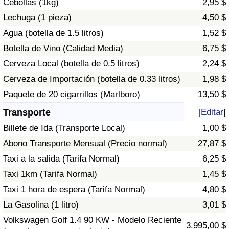
Cebollas (1kg)
2,95 $
Tráfico
Lechuga (1 pieza)
4,50 $
Agua (botella de 1.5 litros)
1,52 $
Índice de Tráfico
Botella de Vino (Calidad Media)
6,75 $
Índice de Tráfico (Actual)
Cerveza Local (botella de 0.5 litros)
2,24 $
Cerveza de Importación (botella de 0.33 litros)
1,98 $
Índice de Tráfico por País
Paquete de 20 cigarrillos (Marlboro)
13,50 $
Transporte
[
Editar
]
Billete de Ida (Transporte Local)
1,00 $
Abono Transporte Mensual (Precio normal)
27,87 $
Taxi a la salida (Tarifa Normal)
6,25 $
Taxi 1km (Tarifa Normal)
1,45 $
Taxi 1 hora de espera (Tarifa Normal)
4,80 $
La Gasolina (1 litro)
3,01 $
Volkswagen Golf 1.4 90 KW - Modelo Reciente
3.995,00 $