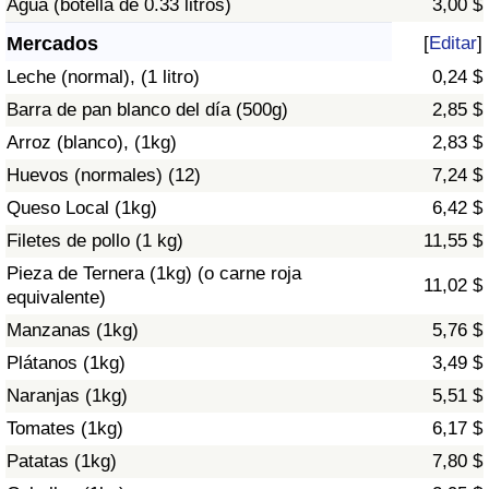
Agua (botella de 0.33 litros)
3,00 $
Índice de criminalidad por país
Mercados
[
Editar
]
Sanidad
Leche (normal), (1 litro)
0,24 $
Barra de pan blanco del día (500g)
2,85 $
Índice de Sanidad (Actual)
Arroz (blanco), (1kg)
2,83 $
Huevos (normales) (12)
7,24 $
Índice de Sanidad
Queso Local (1kg)
6,42 $
Índice de Sanidad por País
Filetes de pollo (1 kg)
11,55 $
Pieza de Ternera (1kg) (o carne roja
11,02 $
Contaminación
equivalente)
Manzanas (1kg)
5,76 $
Índice de Contaminación (Actual)
Plátanos (1kg)
3,49 $
Naranjas (1kg)
5,51 $
Índice de contaminación
Tomates (1kg)
6,17 $
Índice de Contaminación por País
Patatas (1kg)
7,80 $