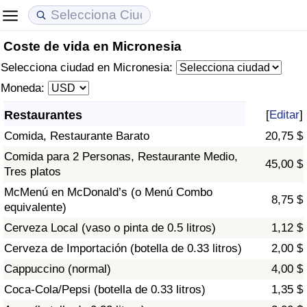
Coste de vida en Micronesia
Coste de vida
Precios de las propiedades
Calidad de Vida
Selecciona ciudad en Micronesia:
Índice de Costo de Vida (Actual)
Índice de Precios de Inmuebles (Actual)
Índice de Calidad de Vida
Moneda:
Restaurantes
[
Editar
]
Índice de Costo de Vida
Índice de Precios de Inmuebles
Índice de Calidad de Vida (Actual)
Comida, Restaurante Barato
20,75 $
Índice de costo de vida por país
Índice de Precios de Inmuebles por País
Índice de calidad de vida por país
Comida para 2 Personas, Restaurante Medio,
45,00 $
Tres platos
en aqaba
Delincuencia
McMenú en McDonald’s (o Menú Combo
8,75 $
equivalente)
Calificación del Índice de Criminalidad
Cerveza Local (vaso o pinta de 0.5 litros)
1,12 $
(Actual)
Cerveza de Importación (botella de 0.33 litros)
2,00 $
Cappuccino (normal)
4,00 $
Índice de Criminalidad
Coca-Cola/Pepsi (botella de 0.33 litros)
1,35 $