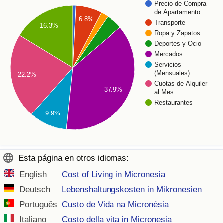
Precio de Compra
de Apartamento
6.8%
Transporte
16.3%
Ropa y Zapatos
Deportes y Ocio
Mercados
Servicios
(Mensuales)
22.2%
Cuotas de Alquiler
37.9%
al Mes
Restaurantes
9.9%
Esta página en otros idiomas:
English
Cost of Living in Micronesia
Deutsch
Lebenshaltungskosten in Mikronesien
Português
Custo de Vida na Micronésia
Italiano
Costo della vita in Micronesia