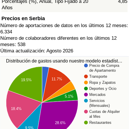
Porcentajes (%), Anual, Tipo Fijado a 20
4,85
Años
Precios en Serbia
Número de aportaciones de datos en los últimos 12 meses:
6.334
Número de colaboradores diferentes en los últimos 12
meses: 538
Última actualización: Agosto 2026
Distribución de gastos usando nuestro modelo estadíst…
Precio de Compra
de Apartamento
Transporte
11.7%
19.5%
Ropa y Zapatos
Deportes y Ocio
Mercados
5.1%
Servicios
(Mensuales)
18.4%
Cuotas de Alquiler
al Mes
Restaurantes
28.6%
9.5%