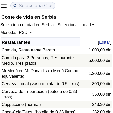
Coste de vida en Serbia
Coste de vida
Precios de las propiedades
Calidad de Vida
Selecciona ciudad en Serbia:
Índice de Costo de Vida (Actual)
Índice de Precios de Inmuebles (Actual)
Índice de Calidad de Vida
Moneda:
Restaurantes
[
Editar
]
Índice de Costo de Vida
Índice de Precios de Inmuebles
Índice de Calidad de Vida (Actual)
Comida, Restaurante Barato
1.000,00 din
Índice de costo de vida por país
Índice de Precios de Inmuebles por País
Índice de calidad de vida por país
Comida para 2 Personas, Restaurante
5.000,00 din
Medio, Tres platos
en aqaba
Delincuencia
McMenú en McDonald’s (o Menú Combo
1.200,00 din
equivalente)
Calificación del Índice de Criminalidad
Cerveza Local (vaso o pinta de 0.5 litros)
300,00 din
(Actual)
Cerveza de Importación (botella de 0.33
350,00 din
litros)
Índice de Criminalidad
Cappuccino (normal)
243,30 din
Coca-Cola/Pepsi (botella de 0.33 litros)
232,00 din