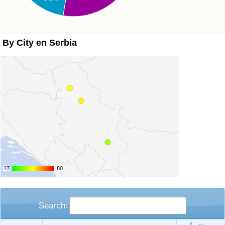
By City en Serbia
17
17
80
80
Search: