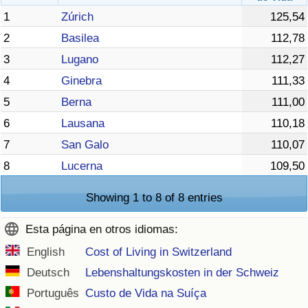
1
Zúrich
125,54
2
Basilea
112,78
3
Lugano
112,27
4
Ginebra
111,33
5
Berna
111,00
6
Lausana
110,18
7
San Galo
110,07
8
Lucerna
109,50
Showing 1 to 8 of 8 entries
Esta página en otros idiomas:
English
Cost of Living in Switzerland
Deutsch
Lebenshaltungskosten in der Schweiz
Português
Custo de Vida na Suíça