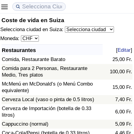
Coste de vida en Suiza
Coste de vida
Precios de las propiedades
Calidad de Vida
Selecciona ciudad en Suiza:
Índice de Costo de Vida (Actual)
Índice de Precios de Inmuebles (Actual)
Índice de Calidad de Vida
Moneda:
Restaurantes
[
Editar
]
Índice de Costo de Vida
Índice de Precios de Inmuebles
Índice de Calidad de Vida (Actual)
Comida, Restaurante Barato
25,00 Fr.
Índice de costo de vida por país
Índice de Precios de Inmuebles por País
Índice de calidad de vida por país
Comida para 2 Personas, Restaurante
100,00 Fr.
Medio, Tres platos
en aqaba
Delincuencia
McMenú en McDonald’s (o Menú Combo
15,00 Fr.
equivalente)
Calificación del Índice de Criminalidad
Cerveza Local (vaso o pinta de 0.5 litros)
7,40 Fr.
(Actual)
Cerveza de Importación (botella de 0.33
6,00 Fr.
litros)
Índice de Criminalidad
Cappuccino (normal)
5,09 Fr.
Coca-Cola/Pepsi (botella de 0.33 litros)
4,46 Fr.