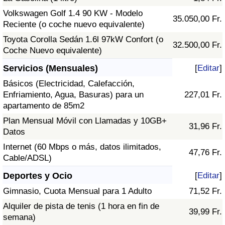
Volkswagen Golf 1.4 90 KW - Modelo
35.050,00 Fr.
Reciente (o coche nuevo equivalente)
Toyota Corolla Sedán 1.6l 97kW Confort (o
32.500,00 Fr.
Coche Nuevo equivalente)
Servicios (Mensuales)
[
Editar
]
Básicos (Electricidad, Calefacción,
Enfriamiento, Agua, Basuras) para un
227,01 Fr.
apartamento de 85m2
Plan Mensual Móvil con Llamadas y 10GB+
31,96 Fr.
Datos
Internet (60 Mbps o más, datos ilimitados,
47,76 Fr.
Cable/ADSL)
Deportes y Ocio
[
Editar
]
Gimnasio, Cuota Mensual para 1 Adulto
71,52 Fr.
Alquiler de pista de tenis (1 hora en fin de
39,99 Fr.
semana)