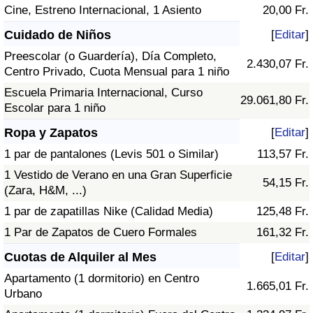
Cine, Estreno Internacional, 1 Asiento
20,00 Fr.
Cuidado de Niños
[
Editar
]
Preescolar (o Guardería), Día Completo,
2.430,07 Fr.
Centro Privado, Cuota Mensual para 1 niño
Escuela Primaria Internacional, Curso
29.061,80 Fr.
Escolar para 1 niño
Ropa y Zapatos
[
Editar
]
1 par de pantalones (Levis 501 o Similar)
113,57 Fr.
1 Vestido de Verano en una Gran Superficie
54,15 Fr.
(Zara, H&M, ...)
1 par de zapatillas Nike (Calidad Media)
125,48 Fr.
1 Par de Zapatos de Cuero Formales
161,32 Fr.
Cuotas de Alquiler al Mes
[
Editar
]
Apartamento (1 dormitorio) en Centro
1.665,01 Fr.
Urbano