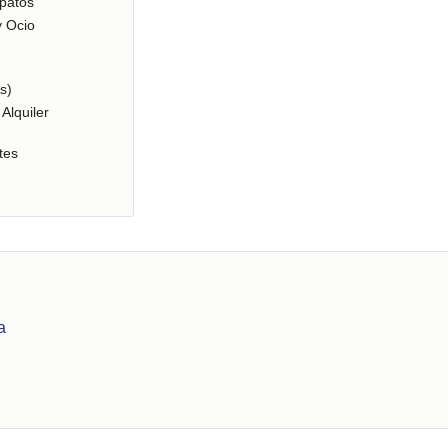
patos
y Ocio
s)
Alquiler
tes
a