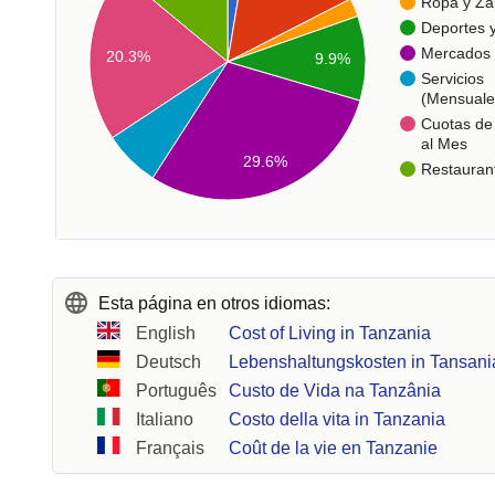
Ropa y Za
Deportes 
Mercados
20.3%
9.9%
Servicios
(Mensuale
Cuotas de 
al Mes
29.6%
Restauran
Esta página en otros idiomas:
English
Cost of Living in Tanzania
Deutsch
Lebenshaltungskosten in Tansani
Português
Custo de Vida na Tanzânia
Italiano
Costo della vita in Tanzania
Français
Coût de la vie en Tanzanie