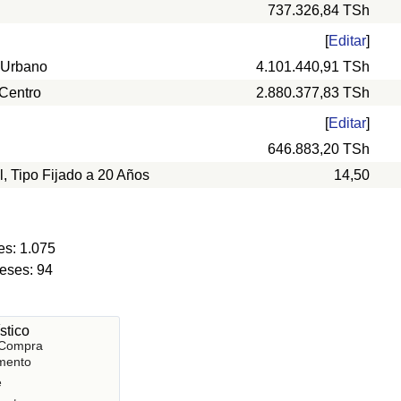
737.326,84 TSh
[
Editar
]
 Urbano
4.101.440,91 TSh
 Centro
2.880.377,83 TSh
[
Editar
]
646.883,20 TSh
l, Tipo Fijado a 20 Años
14,50
es: 1.075
eses: 94
stico
 Compra
mento
e