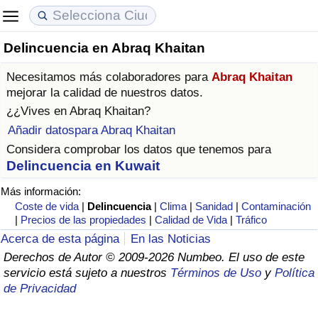
Delincuencia en Abraq Khaitan
Coste de vida
Precios de las propiedades
Calidad de Vida
Necesitamos más colaboradores para
Abraq Khaitan
Índice de Costo de Vida (Actual)
Índice de Precios de Inmuebles (Actual)
Índice de Calidad de Vida
mejorar la calidad de nuestros datos.
¿¿Vives en
Abraq Khaitan
?
Índice de Costo de Vida
Índice de Precios de Inmuebles
Índice de Calidad de Vida (Actual)
Añadir datospara Abraq Khaitan
Considera comprobar los datos que tenemos para
Índice de costo de vida por país
Índice de Precios de Inmuebles por País
Índice de calidad de vida por país
Delincuencia en Kuwait
Más información:
en aqaba
Delincuencia
Coste de vida
|
Delincuencia
|
Clima
|
Sanidad
|
Contaminación
|
Precios de las propiedades
|
Calidad de Vida
|
Tráfico
Calificación del Índice de Criminalidad
Acerca de esta página
En las Noticias
(Actual)
Derechos de Autor © 2009-2026 Numbeo. El uso de este
servicio está sujeto a nuestros
Términos de Uso
y
Política
Índice de Criminalidad
de Privacidad