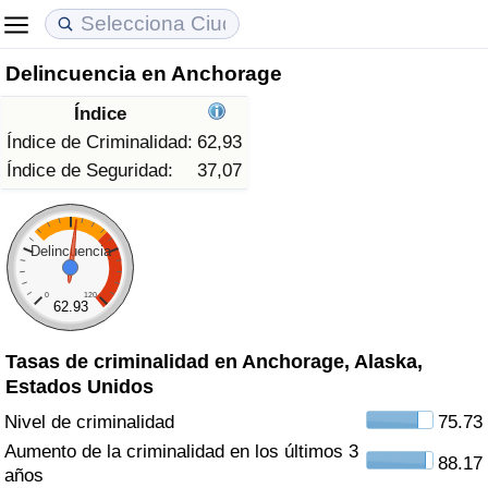
Delincuencia en Anchorage
Coste de vida
Precios de las propiedades
Calidad de Vida
Índice
Índice de Costo de Vida (Actual)
Índice de Precios de Inmuebles (Actual)
Índice de Calidad de Vida
Índice de Criminalidad:
62,93
Índice de Seguridad:
37,07
Índice de Costo de Vida
Índice de Precios de Inmuebles
Índice de Calidad de Vida (Actual)
Índice de costo de vida por país
Índice de Precios de Inmuebles por País
Índice de calidad de vida por país
Delincuencia
0
120
en aqaba
Delincuencia
62.93
Tasas de criminalidad en Anchorage, Alaska,
Calificación del Índice de Criminalidad
Estados Unidos
(Actual)
Nivel de criminalidad
75.73
Índice de Criminalidad
Aumento de la criminalidad en los últimos 3
88.17
años