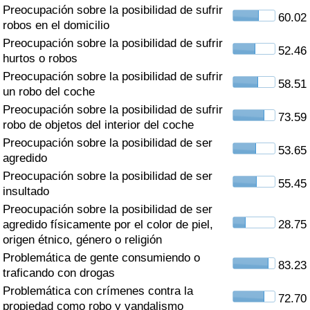
Índice de criminalidad por país
Preocupación sobre la posibilidad de sufrir
60.02
robos en el domicilio
Sanidad
Preocupación sobre la posibilidad de sufrir
52.46
hurtos o robos
Preocupación sobre la posibilidad de sufrir
Índice de Sanidad (Actual)
58.51
un robo del coche
Preocupación sobre la posibilidad de sufrir
Índice de Sanidad
73.59
robo de objetos del interior del coche
Preocupación sobre la posibilidad de ser
Índice de Sanidad por País
53.65
agredido
Preocupación sobre la posibilidad de ser
Contaminación
55.45
insultado
Preocupación sobre la posibilidad de ser
Índice de Contaminación (Actual)
agredido físicamente por el color de piel,
28.75
origen étnico, género o religión
Índice de contaminación
Problemática de gente consumiendo o
83.23
traficando con drogas
Índice de Contaminación por País
Problemática con crímenes contra la
72.70
propiedad como robo y vandalismo