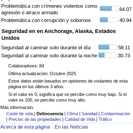
Tráfico
Problemática con crímenes violentos como
64.07
agresión o atraco armado
Problemática con corrupción y sobornos
40.94
Índice de Tráfico
Seguridad en en Anchorage, Alaska, Estados
Índice de Tráfico (Actual)
Unidos
Seguridad al caminar solo durante el día
58.11
Índice de Tráfico por País
Seguridad al caminar solo durante la noche
30.73
Colaboradores: 84
Última actualización: Octubre 2025
Estos datos están basados en opiniones de visitantes de esta
página en los últimos 3 años.
Si el valor es 0, significa que se percibe como muy bajo. Si el
valor es 100, se percibe como muy alto.
Más información:
Coste de vida
|
Delincuencia
|
Clima
|
Sanidad
|
Contaminación
|
Precios de las propiedades
|
Calidad de Vida
|
Tráfico
Acerca de esta página
En las Noticias