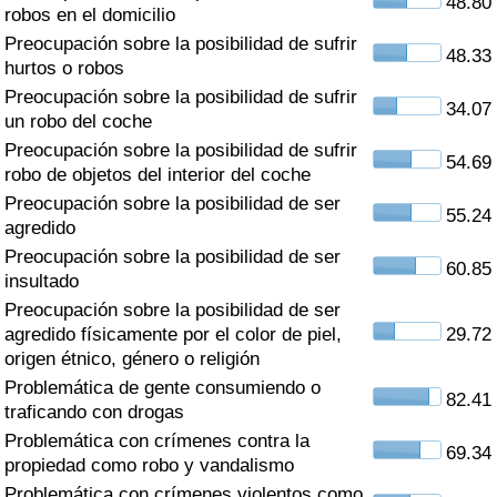
48.80
Índice de criminalidad por país
robos en el domicilio
Preocupación sobre la posibilidad de sufrir
48.33
Sanidad
hurtos o robos
Preocupación sobre la posibilidad de sufrir
34.07
un robo del coche
Índice de Sanidad (Actual)
Preocupación sobre la posibilidad de sufrir
54.69
robo de objetos del interior del coche
Índice de Sanidad
Preocupación sobre la posibilidad de ser
55.24
agredido
Índice de Sanidad por País
Preocupación sobre la posibilidad de ser
60.85
insultado
Contaminación
Preocupación sobre la posibilidad de ser
agredido físicamente por el color de piel,
29.72
Índice de Contaminación (Actual)
origen étnico, género o religión
Problemática de gente consumiendo o
82.41
Índice de contaminación
traficando con drogas
Problemática con crímenes contra la
69.34
Índice de Contaminación por País
propiedad como robo y vandalismo
Problemática con crímenes violentos como