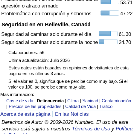
53.71
agresión o atraco armado
Tráfico
Problemática con corrupción y sobornos
47.22
Índice de Tráfico
Seguridad en en Belleville, Canadá
Seguridad al caminar solo durante el día
61.30
Índice de Tráfico (Actual)
Seguridad al caminar solo durante la noche
24.70
Índice de Tráfico por País
Colaboradores: 56
Última actualización: Julio 2026
Estos datos están basados en opiniones de visitantes de esta
página en los últimos 3 años.
Si el valor es 0, significa que se percibe como muy bajo. Si el
valor es 100, se percibe como muy alto.
Más información:
Coste de vida
|
Delincuencia
|
Clima
|
Sanidad
|
Contaminación
|
Precios de las propiedades
|
Calidad de Vida
|
Tráfico
Acerca de esta página
En las Noticias
Derechos de Autor © 2009-2026 Numbeo. El uso de este
servicio está sujeto a nuestros
Términos de Uso
y
Política