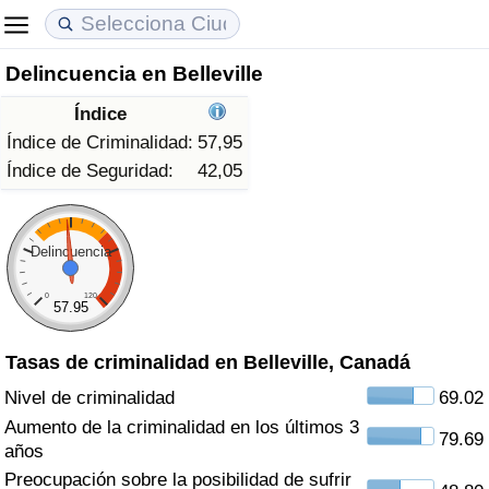
Delincuencia en Belleville
Coste de vida
Precios de las propiedades
Calidad de Vida
Índice
Índice de Costo de Vida (Actual)
Índice de Precios de Inmuebles (Actual)
Índice de Calidad de Vida
Índice de Criminalidad:
57,95
Índice de Seguridad:
42,05
Índice de Costo de Vida
Índice de Precios de Inmuebles
Índice de Calidad de Vida (Actual)
Índice de costo de vida por país
Índice de Precios de Inmuebles por País
Índice de calidad de vida por país
Delincuencia
0
120
en aqaba
Delincuencia
57.95
Tasas de criminalidad en Belleville, Canadá
Calificación del Índice de Criminalidad
(Actual)
Nivel de criminalidad
69.02
Aumento de la criminalidad en los últimos 3
79.69
Índice de Criminalidad
años
Preocupación sobre la posibilidad de sufrir