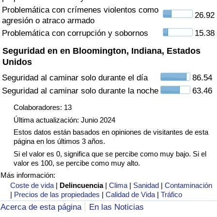
Tráfico
Problemática con crímenes violentos como
26.92
agresión o atraco armado
Problemática con corrupción y sobornos
15.38
Índice de Tráfico
Seguridad en en Bloomington, Indiana, Estados
Índice de Tráfico (Actual)
Unidos
Seguridad al caminar solo durante el día
86.54
Índice de Tráfico por País
Seguridad al caminar solo durante la noche
63.46
Colaboradores: 13
Última actualización: Junio 2024
Estos datos están basados en opiniones de visitantes de esta
página en los últimos 3 años.
Si el valor es 0, significa que se percibe como muy bajo. Si el
valor es 100, se percibe como muy alto.
Más información:
Coste de vida
|
Delincuencia
|
Clima
|
Sanidad
|
Contaminación
|
Precios de las propiedades
|
Calidad de Vida
|
Tráfico
Acerca de esta página
En las Noticias