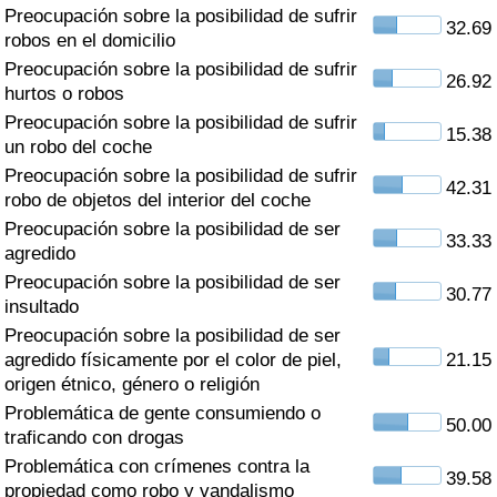
Índice de criminalidad por país
Preocupación sobre la posibilidad de sufrir
32.69
robos en el domicilio
Sanidad
Preocupación sobre la posibilidad de sufrir
26.92
hurtos o robos
Preocupación sobre la posibilidad de sufrir
Índice de Sanidad (Actual)
15.38
un robo del coche
Preocupación sobre la posibilidad de sufrir
Índice de Sanidad
42.31
robo de objetos del interior del coche
Preocupación sobre la posibilidad de ser
Índice de Sanidad por País
33.33
agredido
Preocupación sobre la posibilidad de ser
Contaminación
30.77
insultado
Preocupación sobre la posibilidad de ser
Índice de Contaminación (Actual)
agredido físicamente por el color de piel,
21.15
origen étnico, género o religión
Índice de contaminación
Problemática de gente consumiendo o
50.00
traficando con drogas
Índice de Contaminación por País
Problemática con crímenes contra la
39.58
propiedad como robo y vandalismo