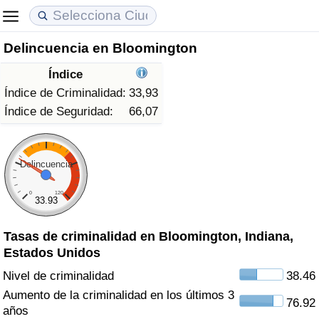
Delincuencia en Bloomington
Coste de vida
Precios de las propiedades
Calidad de Vida
Índice
Índice de Costo de Vida (Actual)
Índice de Precios de Inmuebles (Actual)
Índice de Calidad de Vida
Índice de Criminalidad:
33,93
Índice de Seguridad:
66,07
Índice de Costo de Vida
Índice de Precios de Inmuebles
Índice de Calidad de Vida (Actual)
Índice de costo de vida por país
Índice de Precios de Inmuebles por País
Índice de calidad de vida por país
Delincuencia
0
120
en aqaba
Delincuencia
33.93
Tasas de criminalidad en Bloomington, Indiana,
Calificación del Índice de Criminalidad
Estados Unidos
(Actual)
Nivel de criminalidad
38.46
Índice de Criminalidad
Aumento de la criminalidad en los últimos 3
76.92
años