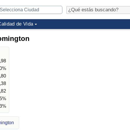
Calidad de Vida
oomington
,98
30%
,80
,38
,82
55%
33%
mington