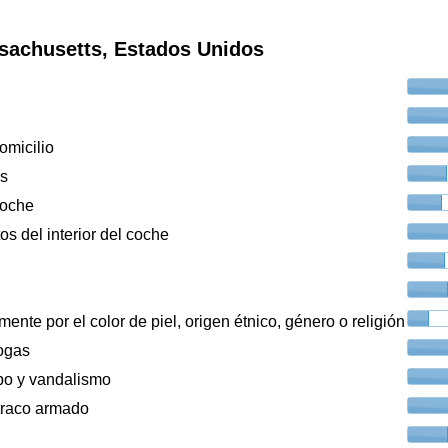
sachusetts, Estados Unidos
omicilio
os
coche
os del interior del coche
ente por el color de piel, origen étnico, género o religión
ogas
bo y vandalismo
traco armado