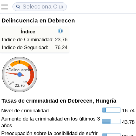
Delincuencia en Debrecen
Coste de vida
Precios de las propiedades
Calidad de Vida
Índice
Índice de Costo de Vida (Actual)
Índice de Precios de Inmuebles (Actual)
Índice de Calidad de Vida
Índice de Criminalidad:
23,76
Índice de Seguridad:
76,24
Índice de Costo de Vida
Índice de Precios de Inmuebles
Índice de Calidad de Vida (Actual)
Índice de costo de vida por país
Índice de Precios de Inmuebles por País
Índice de calidad de vida por país
Delincuencia
0
120
en aqaba
Delincuencia
23.76
Tasas de criminalidad en Debrecen, Hungría
Calificación del Índice de Criminalidad
(Actual)
Nivel de criminalidad
16.74
Aumento de la criminalidad en los últimos 3
43.78
Índice de Criminalidad
años
Preocupación sobre la posibilidad de sufrir