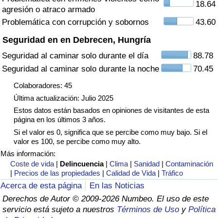
18.64
agresión o atraco armado
Tráfico
Problemática con corrupción y sobornos
43.60
Índice de Tráfico
Seguridad en en Debrecen, Hungría
Seguridad al caminar solo durante el día
88.78
Índice de Tráfico (Actual)
Seguridad al caminar solo durante la noche
70.45
Índice de Tráfico por País
Colaboradores: 45
Última actualización: Julio 2025
Estos datos están basados en opiniones de visitantes de esta
página en los últimos 3 años.
Si el valor es 0, significa que se percibe como muy bajo. Si el
valor es 100, se percibe como muy alto.
Más información:
Coste de vida
|
Delincuencia
|
Clima
|
Sanidad
|
Contaminación
|
Precios de las propiedades
|
Calidad de Vida
|
Tráfico
Acerca de esta página
En las Noticias
Derechos de Autor © 2009-2026 Numbeo. El uso de este
servicio está sujeto a nuestros
Términos de Uso
y
Política