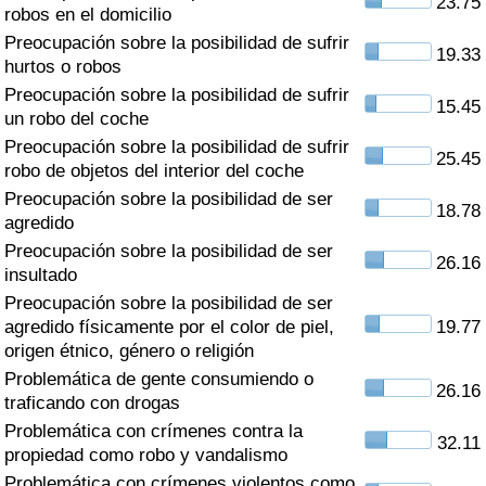
23.75
Índice de criminalidad por país
robos en el domicilio
Preocupación sobre la posibilidad de sufrir
19.33
Sanidad
hurtos o robos
Preocupación sobre la posibilidad de sufrir
15.45
un robo del coche
Índice de Sanidad (Actual)
Preocupación sobre la posibilidad de sufrir
25.45
robo de objetos del interior del coche
Índice de Sanidad
Preocupación sobre la posibilidad de ser
18.78
agredido
Índice de Sanidad por País
Preocupación sobre la posibilidad de ser
26.16
insultado
Contaminación
Preocupación sobre la posibilidad de ser
agredido físicamente por el color de piel,
19.77
Índice de Contaminación (Actual)
origen étnico, género o religión
Problemática de gente consumiendo o
26.16
Índice de contaminación
traficando con drogas
Problemática con crímenes contra la
32.11
Índice de Contaminación por País
propiedad como robo y vandalismo
Problemática con crímenes violentos como