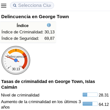
Delincuencia en George Town
Coste de vida
Precios de las propiedades
Calidad de Vida
Índice
Índice de Costo de Vida (Actual)
Índice de Precios de Inmuebles (Actual)
Índice de Calidad de Vida
Índice de Criminalidad:
30,13
Índice de Seguridad:
69,87
Índice de Costo de Vida
Índice de Precios de Inmuebles
Índice de Calidad de Vida (Actual)
Índice de costo de vida por país
Índice de Precios de Inmuebles por País
Índice de calidad de vida por país
Delincuencia
0
120
en aqaba
Delincuencia
30.13
Tasas de criminalidad en George Town, Islas
Calificación del Índice de Criminalidad
Caimán
(Actual)
Nivel de criminalidad
28.31
Índice de Criminalidad
Aumento de la criminalidad en los últimos 3
64.12
años