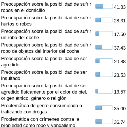
Índice de criminalidad por país
Preocupación sobre la posibilidad de sufrir
41.83
robos en el domicilio
Sanidad
Preocupación sobre la posibilidad de sufrir
28.31
hurtos o robos
Preocupación sobre la posibilidad de sufrir
Índice de Sanidad (Actual)
17.50
un robo del coche
Preocupación sobre la posibilidad de sufrir
Índice de Sanidad
37.43
robo de objetos del interior del coche
Preocupación sobre la posibilidad de ser
Índice de Sanidad por País
20.88
agredido
Preocupación sobre la posibilidad de ser
Contaminación
23.53
insultado
Preocupación sobre la posibilidad de ser
Índice de Contaminación (Actual)
agredido físicamente por el color de piel,
13.57
origen étnico, género o religión
Índice de contaminación
Problemática de gente consumiendo o
35.00
traficando con drogas
Índice de Contaminación por País
Problemática con crímenes contra la
36.74
propiedad como robo y vandalismo