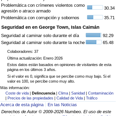
Tráfico
Problemática con crímenes violentos como
30.34
agresión o atraco armado
Problemática con corrupción y sobornos
35.71
Índice de Tráfico
Seguridad en en George Town, Islas Caimán
Índice de Tráfico (Actual)
Seguridad al caminar solo durante el día
92.29
Seguridad al caminar solo durante la noche
65.48
Índice de Tráfico por País
Colaboradores: 37
Última actualización: Enero 2026
Estos datos están basados en opiniones de visitantes de esta
página en los últimos 3 años.
Si el valor es 0, significa que se percibe como muy bajo. Si el
valor es 100, se percibe como muy alto.
Más información:
Coste de vida
|
Delincuencia
|
Clima
|
Sanidad
|
Contaminación
|
Precios de las propiedades
|
Calidad de Vida
|
Tráfico
Acerca de esta página
En las Noticias
Derechos de Autor © 2009-2026 Numbeo. El uso de este