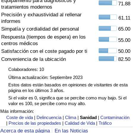
Equipamiento para diagnósticos y
Índice de criminalidad por país
71.88
tratamientos modernos
Precisión y exhaustividad al rellenar
Sanidad
61.11
informes
Simpatía y cordialidad del personal
65.00
Índice de Sanidad (Actual)
Respuesta (tiempos de espera) en los
55.00
centros médicos
Índice de Sanidad
Satisfacción con el coste pagado por ti
50.00
Conveniencia de la ubicación
82.50
Índice de Sanidad por País
Colaboradores: 10
Última actualización: Septiembre 2023
Contaminación
Estos datos están basados en opiniones de visitantes de esta
página en los últimos 3 años.
Índice de Contaminación (Actual)
Si el valor es 0, significa que se percibe como muy bajo. Si el
valor es 100, se percibe como muy alto.
Índice de contaminación
Más información:
Coste de vida
|
Delincuencia
|
Clima
|
Sanidad
|
Contaminación
|
Precios de las propiedades
|
Calidad de Vida
|
Tráfico
Índice de Contaminación por País
Acerca de esta página
En las Noticias