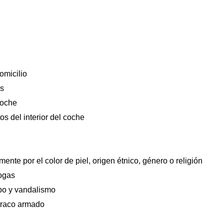
omicilio
os
coche
os del interior del coche
ente por el color de piel, origen étnico, género o religión
ogas
bo y vandalismo
traco armado