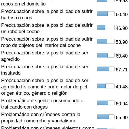
55.63
Índice de criminalidad por país
robos en el domicilio
Preocupación sobre la posibilidad de sufrir
60.40
Sanidad
hurtos o robos
Preocupación sobre la posibilidad de sufrir
46.90
un robo del coche
Índice de Sanidad (Actual)
Preocupación sobre la posibilidad de sufrir
53.90
robo de objetos del interior del coche
Índice de Sanidad
Preocupación sobre la posibilidad de ser
60.40
agredido
Índice de Sanidad por País
Preocupación sobre la posibilidad de ser
67.71
insultado
Contaminación
Preocupación sobre la posibilidad de ser
agredido físicamente por el color de piel,
49.48
Índice de Contaminación (Actual)
origen étnico, género o religión
Problemática de gente consumiendo o
60.94
Índice de contaminación
traficando con drogas
Problemática con crímenes contra la
65.90
Índice de Contaminación por País
propiedad como robo y vandalismo
Problemática con crímenes violentos como