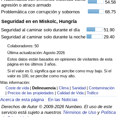
54.58
agresión o atraco armado
Tráfico
Problemática con corrupción y sobornos
68.75
Índice de Tráfico
Seguridad en en Miskolc, Hungría
Seguridad al caminar solo durante el día
51.90
Índice de Tráfico (Actual)
Seguridad al caminar solo durante la noche
29.40
Índice de Tráfico por País
Colaboradores: 50
Última actualización: Agosto 2026
Estos datos están basados en opiniones de visitantes de esta
página en los últimos 3 años.
Si el valor es 0, significa que se percibe como muy bajo. Si el
valor es 100, se percibe como muy alto.
Más información:
Coste de vida
|
Delincuencia
|
Clima
|
Sanidad
|
Contaminación
|
Precios de las propiedades
|
Calidad de Vida
|
Tráfico
Acerca de esta página
En las Noticias
Derechos de Autor © 2009-2026 Numbeo. El uso de este
servicio está sujeto a nuestros
Términos de Uso
y
Política