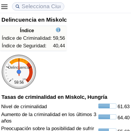
Delincuencia en Miskolc
Coste de vida
Precios de las propiedades
Calidad de Vida
Índice
Índice de Costo de Vida (Actual)
Índice de Precios de Inmuebles (Actual)
Índice de Calidad de Vida
Índice de Criminalidad:
59,56
Índice de Seguridad:
40,44
Índice de Costo de Vida
Índice de Precios de Inmuebles
Índice de Calidad de Vida (Actual)
Índice de costo de vida por país
Índice de Precios de Inmuebles por País
Índice de calidad de vida por país
Delincuencia
0
120
en aqaba
Delincuencia
59.56
Tasas de criminalidad en Miskolc, Hungría
Calificación del Índice de Criminalidad
(Actual)
Nivel de criminalidad
61.63
Aumento de la criminalidad en los últimos 3
64.40
Índice de Criminalidad
años
Preocupación sobre la posibilidad de sufrir