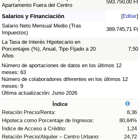
593.750,00 Ft
Índice de criminalidad por país
Apartamento Fuera del Centro
Salarios y Financiación
[
Editar
]
Sanidad
Salario Neto Mensual Medio (Tras
389.745,71 Ft
Impuestos)
Índice de Sanidad (Actual)
La Tasa de Interés Hipotecario en
Porcentajes (%), Anual, Tipo Fijado a 20
7,50
Índice de Sanidad
Años
Número de aportaciones de datos en los últimos 12
Índice de Sanidad por País
meses: 63
Número de colaboradores diferentes en los últimos 12
Contaminación
meses: 9
Última actualización: Junio 2026
Índice de Contaminación (Actual)
Índice
Relación Precio/Renta:
8,36
Índice de contaminación
Hipoteca como Porcentaje de Ingresos:
80,84%
Índice de Acceso a Crédito:
1,24
Índice de Contaminación por País
Relación Precio/Alquiler – Centro Urbano:
24,72