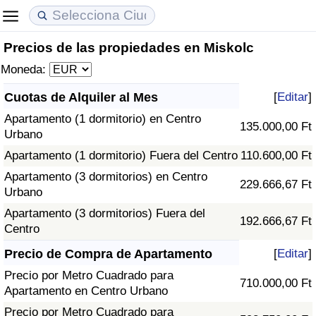
Precios de las propiedades en Miskolc
Coste de vida
Precios de las propiedades
Calidad de Vida
Moneda:
Índice de Costo de Vida (Actual)
Índice de Precios de Inmuebles (Actual)
Índice de Calidad de Vida
Cuotas de Alquiler al Mes
[
Editar
]
Apartamento (1 dormitorio) en Centro
Índice de Costo de Vida
Índice de Precios de Inmuebles
Índice de Calidad de Vida (Actual)
135.000,00 Ft
Urbano
Apartamento (1 dormitorio) Fuera del Centro
110.600,00 Ft
Índice de costo de vida por país
Índice de Precios de Inmuebles por País
Índice de calidad de vida por país
Apartamento (3 dormitorios) en Centro
229.666,67 Ft
Urbano
en aqaba
Delincuencia
Apartamento (3 dormitorios) Fuera del
192.666,67 Ft
Centro
Calificación del Índice de Criminalidad
(Actual)
Precio de Compra de Apartamento
[
Editar
]
Precio por Metro Cuadrado para
710.000,00 Ft
Índice de Criminalidad
Apartamento en Centro Urbano
Precio por Metro Cuadrado para