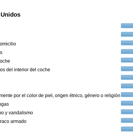
 Unidos
omicilio
os
coche
os del interior del coche
ente por el color de piel, origen étnico, género o religión
ogas
bo y vandalismo
traco armado