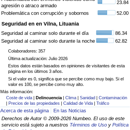
23.84
agresión o atraco armado
Tráfico
Problemática con corrupción y sobornos
52.00
Índice de Tráfico
Seguridad en en Vilna, Lituania
Seguridad al caminar solo durante el día
86.34
Índice de Tráfico (Actual)
Seguridad al caminar solo durante la noche
62.82
Índice de Tráfico por País
Colaboradores: 357
Última actualización: Julio 2026
Estos datos están basados en opiniones de visitantes de esta
página en los últimos 3 años.
Si el valor es 0, significa que se percibe como muy bajo. Si el
valor es 100, se percibe como muy alto.
Más información:
Coste de vida
|
Delincuencia
|
Clima
|
Sanidad
|
Contaminación
|
Precios de las propiedades
|
Calidad de Vida
|
Tráfico
Acerca de esta página
En las Noticias
Derechos de Autor © 2009-2026 Numbeo. El uso de este
servicio está sujeto a nuestros
Términos de Uso
y
Política