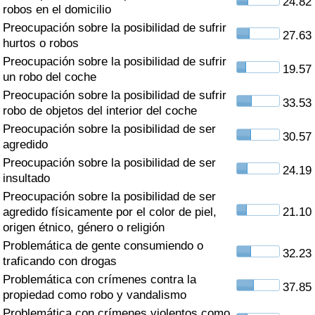
24.82
Índice de criminalidad por país
robos en el domicilio
Preocupación sobre la posibilidad de sufrir
27.63
Sanidad
hurtos o robos
Preocupación sobre la posibilidad de sufrir
19.57
un robo del coche
Índice de Sanidad (Actual)
Preocupación sobre la posibilidad de sufrir
33.53
robo de objetos del interior del coche
Índice de Sanidad
Preocupación sobre la posibilidad de ser
30.57
agredido
Índice de Sanidad por País
Preocupación sobre la posibilidad de ser
24.19
insultado
Contaminación
Preocupación sobre la posibilidad de ser
agredido físicamente por el color de piel,
21.10
Índice de Contaminación (Actual)
origen étnico, género o religión
Problemática de gente consumiendo o
32.23
Índice de contaminación
traficando con drogas
Problemática con crímenes contra la
37.85
Índice de Contaminación por País
propiedad como robo y vandalismo
Problemática con crímenes violentos como