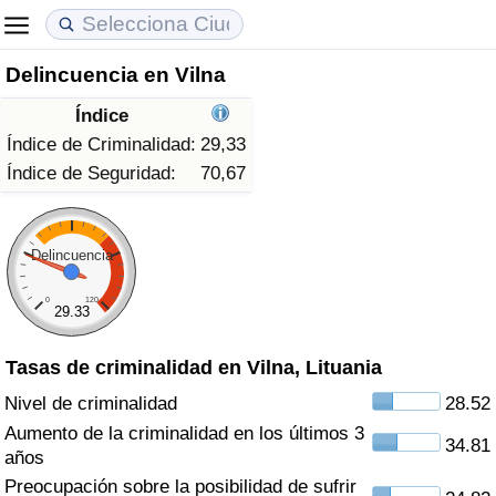
Delincuencia en Vilna
Coste de vida
Precios de las propiedades
Calidad de Vida
Índice
Índice de Costo de Vida (Actual)
Índice de Precios de Inmuebles (Actual)
Índice de Calidad de Vida
Índice de Criminalidad:
29,33
Índice de Seguridad:
70,67
Índice de Costo de Vida
Índice de Precios de Inmuebles
Índice de Calidad de Vida (Actual)
Índice de costo de vida por país
Índice de Precios de Inmuebles por País
Índice de calidad de vida por país
Delincuencia
0
120
en aqaba
Delincuencia
29.33
Tasas de criminalidad en Vilna, Lituania
Calificación del Índice de Criminalidad
(Actual)
Nivel de criminalidad
28.52
Aumento de la criminalidad en los últimos 3
34.81
Índice de Criminalidad
años
Preocupación sobre la posibilidad de sufrir