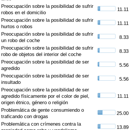
Índice de criminalidad por país
Preocupación sobre la posibilidad de sufrir
11.11
robos en el domicilio
Sanidad
Preocupación sobre la posibilidad de sufrir
11.11
hurtos o robos
Índice de Sanidad (Actual)
Preocupación sobre la posibilidad de sufrir
8.33
un robo del coche
Índice de Sanidad
Preocupación sobre la posibilidad de sufrir
8.33
robo de objetos del interior del coche
Índice de Sanidad por País
Preocupación sobre la posibilidad de ser
5.56
agredido
Preocupación sobre la posibilidad de ser
Contaminación
5.56
insultado
Preocupación sobre la posibilidad de ser
Índice de Contaminación (Actual)
agredido físicamente por el color de piel,
11.11
origen étnico, género o religión
Índice de contaminación
Problemática de gente consumiendo o
25.00
traficando con drogas
Índice de Contaminación por País
Problemática con crímenes contra la
13.89