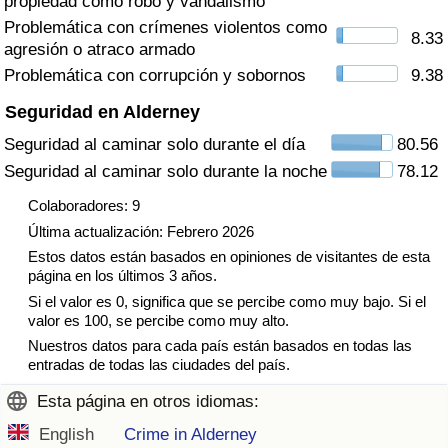
propiedad como robo y vandalismo
Tráfico
Problemática con crímenes violentos como
8.33
agresión o atraco armado
Índice de Tráfico
Problemática con corrupción y sobornos
9.38
Seguridad en Alderney
Índice de Tráfico (Actual)
Seguridad al caminar solo durante el día
80.56
Seguridad al caminar solo durante la noche
78.12
Índice de Tráfico por País
Colaboradores: 9
Última actualización: Febrero 2026
Estos datos están basados en opiniones de visitantes de esta
página en los últimos 3 años.
Si el valor es 0, significa que se percibe como muy bajo. Si el
valor es 100, se percibe como muy alto.
Nuestros datos para cada país están basados en todas las
entradas de todas las ciudades del país.
Esta página en otros idiomas:
English
Crime in Alderney