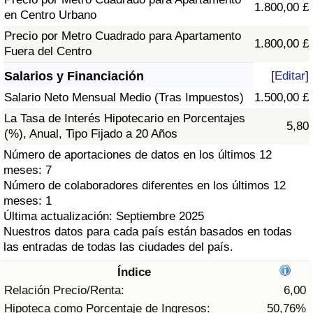
Índice de criminalidad por país
1.800,00 £
en Centro Urbano
Precio por Metro Cuadrado para Apartamento
Sanidad
1.800,00 £
Fuera del Centro
Salarios y Financiación
[
Editar
]
Índice de Sanidad (Actual)
Salario Neto Mensual Medio (Tras Impuestos)
1.500,00 £
Índice de Sanidad
La Tasa de Interés Hipotecario en Porcentajes
5,80
(%), Anual, Tipo Fijado a 20 Años
Índice de Sanidad por País
Número de aportaciones de datos en los últimos 12
meses: 7
Contaminación
Número de colaboradores diferentes en los últimos 12
meses: 1
Última actualización: Septiembre 2025
Índice de Contaminación (Actual)
Nuestros datos para cada país están basados en todas
las entradas de todas las ciudades del país.
Índice de contaminación
Índice
Relación Precio/Renta:
6,00
Índice de Contaminación por País
Hipoteca como Porcentaje de Ingresos:
50,76%