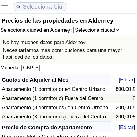
Precios de las propiedades en Alderney
Coste de vida
Precios de las propiedades
Calidad de Vida
Selecciona ciudad en Alderney:
Índice de Costo de Vida (Actual)
Índice de Precios de Inmuebles (Actual)
Índice de Calidad de Vida
No hay muchos datos para Alderney.
Necesitaríamos más contribuciones para una mayor
Índice de Costo de Vida
Índice de Precios de Inmuebles
Índice de Calidad de Vida (Actual)
fiabilidad de los datos.
Moneda:
Índice de costo de vida por país
Índice de Precios de Inmuebles por País
Índice de calidad de vida por país
Cuotas de Alquiler al Mes
[
Editar
]
en aqaba
Delincuencia
Apartamento (1 dormitorio) en Centro Urbano
800,00 £
Apartamento (1 dormitorio) Fuera del Centro
?
Calificación del Índice de Criminalidad
Apartamento (3 dormitorios) en Centro Urbano
1.200,00 £
(Actual)
Apartamento (3 dormitorios) Fuera del Centro
1.200,00 £
Índice de Criminalidad
Precio de Compra de Apartamento
[
Editar
]
Precio por Metro Cuadrado para Apartamento