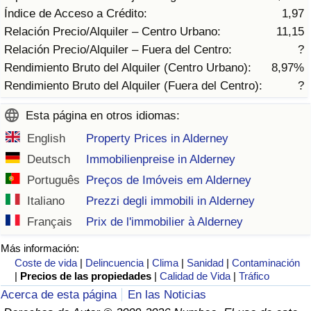
Tráfico
Índice de Acceso a Crédito:
1,97
Relación Precio/Alquiler – Centro Urbano:
11,15
Índice de Tráfico
Relación Precio/Alquiler – Fuera del Centro:
?
Rendimiento Bruto del Alquiler (Centro Urbano):
8,97%
Índice de Tráfico (Actual)
Rendimiento Bruto del Alquiler (Fuera del Centro):
?
Esta página en otros idiomas:
Índice de Tráfico por País
English
Property Prices in Alderney
Deutsch
Immobilienpreise in Alderney
Português
Preços de Imóveis em Alderney
Italiano
Prezzi degli immobili in Alderney
Français
Prix de l'immobilier à Alderney
Más información:
Coste de vida
|
Delincuencia
|
Clima
|
Sanidad
|
Contaminación
|
Precios de las propiedades
|
Calidad de Vida
|
Tráfico
Acerca de esta página
En las Noticias