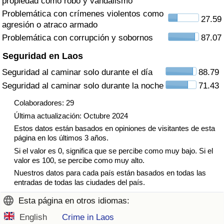
propiedad como robo y vandalismo
Tráfico
Problemática con crímenes violentos como
27.59
agresión o atraco armado
Índice de Tráfico
Problemática con corrupción y sobornos
87.07
Seguridad en Laos
Índice de Tráfico (Actual)
Seguridad al caminar solo durante el día
88.79
Seguridad al caminar solo durante la noche
71.43
Índice de Tráfico por País
Colaboradores: 29
Última actualización: Octubre 2024
Estos datos están basados en opiniones de visitantes de esta
página en los últimos 3 años.
Si el valor es 0, significa que se percibe como muy bajo. Si el
valor es 100, se percibe como muy alto.
Nuestros datos para cada país están basados en todas las
entradas de todas las ciudades del país.
Esta página en otros idiomas:
English
Crime in Laos