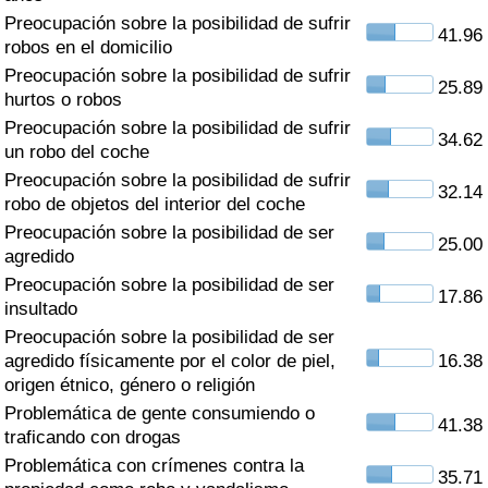
Índice de criminalidad por país
Preocupación sobre la posibilidad de sufrir
41.96
robos en el domicilio
Sanidad
Preocupación sobre la posibilidad de sufrir
25.89
hurtos o robos
Índice de Sanidad (Actual)
Preocupación sobre la posibilidad de sufrir
34.62
un robo del coche
Índice de Sanidad
Preocupación sobre la posibilidad de sufrir
32.14
robo de objetos del interior del coche
Índice de Sanidad por País
Preocupación sobre la posibilidad de ser
25.00
agredido
Preocupación sobre la posibilidad de ser
Contaminación
17.86
insultado
Preocupación sobre la posibilidad de ser
Índice de Contaminación (Actual)
agredido físicamente por el color de piel,
16.38
origen étnico, género o religión
Índice de contaminación
Problemática de gente consumiendo o
41.38
traficando con drogas
Índice de Contaminación por País
Problemática con crímenes contra la
35.71