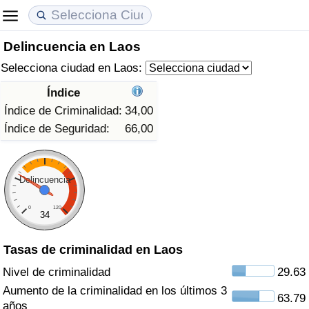
Delincuencia en Laos
Coste de vida
Precios de las propiedades
Calidad de Vida
Selecciona ciudad en Laos:
Índice de Costo de Vida (Actual)
Índice de Precios de Inmuebles (Actual)
Índice de Calidad de Vida
Índice
Índice de Criminalidad:
34,00
Índice de Costo de Vida
Índice de Precios de Inmuebles
Índice de Calidad de Vida (Actual)
Índice de Seguridad:
66,00
Índice de costo de vida por país
Índice de Precios de Inmuebles por País
Índice de calidad de vida por país
Delincuencia
en aqaba
Delincuencia
0
120
34
Calificación del Índice de Criminalidad
(Actual)
Tasas de criminalidad en Laos
Nivel de criminalidad
29.63
Índice de Criminalidad
Aumento de la criminalidad en los últimos 3
63.79
años