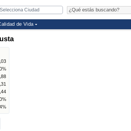
Calidad de Vida
usta
,03
10%
,88
,31
,44
70%
74%