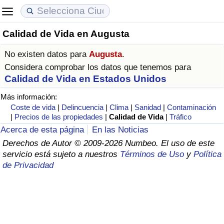
Calidad de Vida en Augusta
Coste de vida
Precios de las propiedades
Calidad de Vida
No existen datos para
Augusta
.
Índice de Costo de Vida (Actual)
Índice de Precios de Inmuebles (Actual)
Índice de Calidad de Vida
Considera comprobar los datos que tenemos para
Calidad de Vida en Estados Unidos
Índice de Costo de Vida
Índice de Precios de Inmuebles
Índice de Calidad de Vida (Actual)
Más información:
Coste de vida
|
Delincuencia
|
Clima
|
Sanidad
|
Contaminación
Índice de costo de vida por país
Índice de Precios de Inmuebles por País
Índice de calidad de vida por país
|
Precios de las propiedades
|
Calidad de Vida
|
Tráfico
Acerca de esta página
En las Noticias
en aqaba
Delincuencia
Derechos de Autor © 2009-2026 Numbeo. El uso de este
servicio está sujeto a nuestros
Términos de Uso
y
Política
de Privacidad
Calificación del Índice de Criminalidad
(Actual)
Índice de Criminalidad