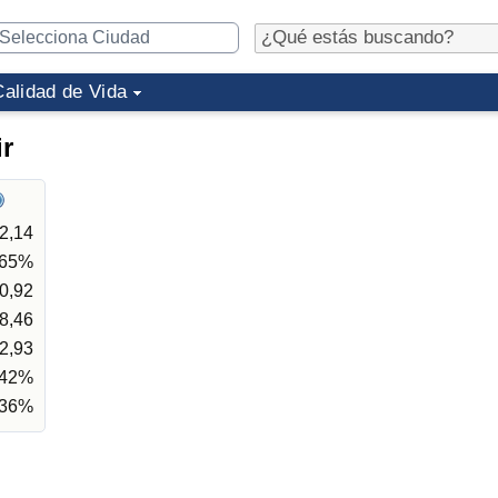
Calidad de Vida
ir
2,14
,65%
0,92
8,46
2,93
,42%
,36%