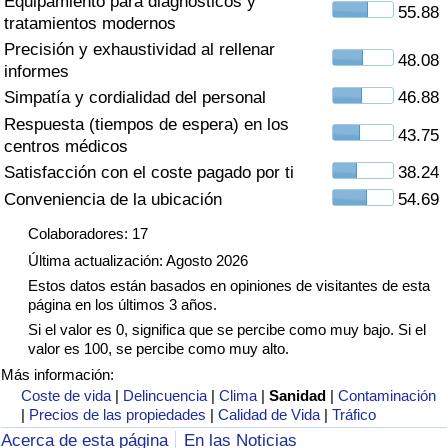
Equipamiento para diagnósticos y
Índice de criminalidad por país
55.88
tratamientos modernos
Precisión y exhaustividad al rellenar
Sanidad
48.08
informes
Simpatía y cordialidad del personal
46.88
Índice de Sanidad (Actual)
Respuesta (tiempos de espera) en los
43.75
centros médicos
Índice de Sanidad
Satisfacción con el coste pagado por ti
38.24
Conveniencia de la ubicación
54.69
Índice de Sanidad por País
Colaboradores: 17
Última actualización: Agosto 2026
Contaminación
Estos datos están basados en opiniones de visitantes de esta
página en los últimos 3 años.
Índice de Contaminación (Actual)
Si el valor es 0, significa que se percibe como muy bajo. Si el
valor es 100, se percibe como muy alto.
Índice de contaminación
Más información:
Coste de vida
|
Delincuencia
|
Clima
|
Sanidad
|
Contaminación
|
Precios de las propiedades
|
Calidad de Vida
|
Tráfico
Índice de Contaminación por País
Acerca de esta página
En las Noticias