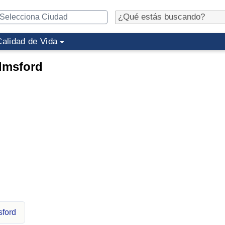
Calidad de Vida
lmsford
sford