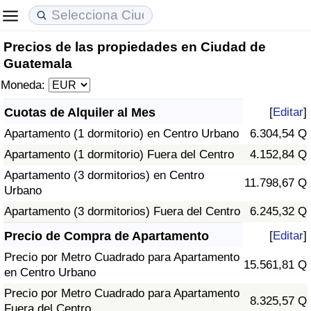
Precios de las propiedades en Ciudad de
Coste de vida
Precios de las propiedades
Calidad de Vida
Guatemala
Moneda:
Índice de Costo de Vida (Actual)
Índice de Precios de Inmuebles (Actual)
Índice de Calidad de Vida
Cuotas de Alquiler al Mes
[
Editar
]
Índice de Costo de Vida
Índice de Precios de Inmuebles
Índice de Calidad de Vida (Actual)
Apartamento (1 dormitorio) en Centro Urbano
6.304,54 Q
Apartamento (1 dormitorio) Fuera del Centro
4.152,84 Q
Índice de costo de vida por país
Índice de Precios de Inmuebles por País
Índice de calidad de vida por país
Apartamento (3 dormitorios) en Centro
11.798,67 Q
Urbano
en aqaba
Delincuencia
Apartamento (3 dormitorios) Fuera del Centro
6.245,32 Q
Calificación del Índice de Criminalidad
Precio de Compra de Apartamento
[
Editar
]
(Actual)
Precio por Metro Cuadrado para Apartamento
15.561,81 Q
en Centro Urbano
Índice de Criminalidad
Precio por Metro Cuadrado para Apartamento
8.325,57 Q
Fuera del Centro