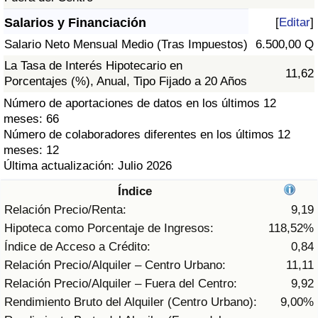
Índice de criminalidad por país
Salarios y Financiación
[
Editar
]
Sanidad
Salario Neto Mensual Medio (Tras Impuestos)
6.500,00 Q
La Tasa de Interés Hipotecario en
11,62
Índice de Sanidad (Actual)
Porcentajes (%), Anual, Tipo Fijado a 20 Años
Número de aportaciones de datos en los últimos 12
Índice de Sanidad
meses: 66
Número de colaboradores diferentes en los últimos 12
meses: 12
Índice de Sanidad por País
Última actualización: Julio 2026
Contaminación
Índice
Relación Precio/Renta:
9,19
Índice de Contaminación (Actual)
Hipoteca como Porcentaje de Ingresos:
118,52%
Índice de Acceso a Crédito:
0,84
Índice de contaminación
Relación Precio/Alquiler – Centro Urbano:
11,11
Relación Precio/Alquiler – Fuera del Centro:
9,92
Índice de Contaminación por País
Rendimiento Bruto del Alquiler (Centro Urbano):
9,00%