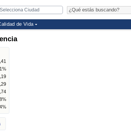
Calidad de Vida
rencia
,41
81%
,19
,29
,74
18%
64%
a