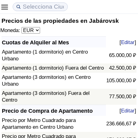
Precios de las propiedades en Jabárovsk
Coste de vida
Precios de las propiedades
Calidad de Vida
Moneda:
Índice de Costo de Vida (Actual)
Índice de Precios de Inmuebles (Actual)
Índice de Calidad de Vida
Cuotas de Alquiler al Mes
[
Editar
]
Apartamento (1 dormitorio) en Centro
Índice de Costo de Vida
Índice de Precios de Inmuebles
Índice de Calidad de Vida (Actual)
65.000,00 ₽
Urbano
Apartamento (1 dormitorio) Fuera del Centro
42.500,00 ₽
Índice de costo de vida por país
Índice de Precios de Inmuebles por País
Índice de calidad de vida por país
Apartamento (3 dormitorios) en Centro
105.000,00 ₽
Urbano
en aqaba
Delincuencia
Apartamento (3 dormitorios) Fuera del
77.500,00 ₽
Centro
Calificación del Índice de Criminalidad
(Actual)
Precio de Compra de Apartamento
[
Editar
]
Precio por Metro Cuadrado para
236.666,67 ₽
Índice de Criminalidad
Apartamento en Centro Urbano
Precio por Metro Cuadrado para