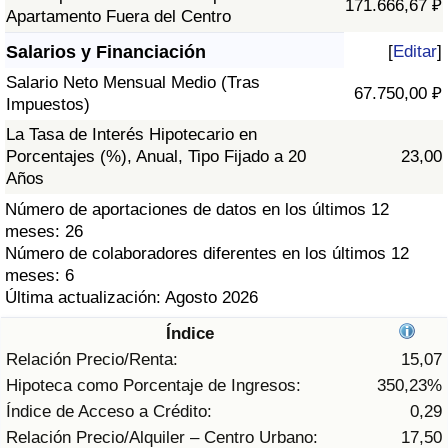
171.666,67 ₽
Índice de criminalidad por país
Apartamento Fuera del Centro
Salarios y Financiación
[
Editar
]
Sanidad
Salario Neto Mensual Medio (Tras
67.750,00 ₽
Impuestos)
Índice de Sanidad (Actual)
La Tasa de Interés Hipotecario en
Porcentajes (%), Anual, Tipo Fijado a 20
23,00
Índice de Sanidad
Años
Número de aportaciones de datos en los últimos 12
Índice de Sanidad por País
meses: 26
Número de colaboradores diferentes en los últimos 12
Contaminación
meses: 6
Última actualización: Agosto 2026
Índice de Contaminación (Actual)
Índice
Relación Precio/Renta:
15,07
Índice de contaminación
Hipoteca como Porcentaje de Ingresos:
350,23%
Índice de Acceso a Crédito:
0,29
Índice de Contaminación por País
Relación Precio/Alquiler – Centro Urbano:
17,50