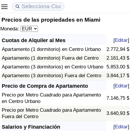
Precios de las propiedades en Miami
Coste de vida
Precios de las propiedades
Calidad de Vida
Moneda:
Índice de Costo de Vida (Actual)
Índice de Precios de Inmuebles (Actual)
Índice de Calidad de Vida
Cuotas de Alquiler al Mes
[
Editar
]
Apartamento (1 dormitorio) en Centro Urbano
2.772,94 $
Índice de Costo de Vida
Índice de Precios de Inmuebles
Índice de Calidad de Vida (Actual)
Apartamento (1 dormitorio) Fuera del Centro
2.161,43 $
Índice de costo de vida por país
Índice de Precios de Inmuebles por País
Índice de calidad de vida por país
Apartamento (3 dormitorios) en Centro Urbano
5.853,00 $
Apartamento (3 dormitorios) Fuera del Centro
3.844,17 $
en aqaba
Delincuencia
Precio de Compra de Apartamento
[
Editar
]
Precio por Metro Cuadrado para Apartamento
Calificación del Índice de Criminalidad
7.146,75 $
en Centro Urbano
(Actual)
Precio por Metro Cuadrado para Apartamento
3.640,93 $
Fuera del Centro
Índice de Criminalidad
Salarios y Financiación
[
Editar
]