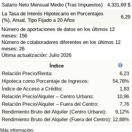
Índice de criminalidad por país
Salario Neto Mensual Medio (Tras Impuestos)
4.331,69 $
La Tasa de Interés Hipotecario en Porcentajes
6,29
Sanidad
(%), Anual, Tipo Fijado a 20 Años
Número de aportaciones de datos en los últimos 12
Índice de Sanidad (Actual)
meses: 156
Número de colaboradores diferentes en los últimos 12
Índice de Sanidad
meses: 26
Última actualización: Julio 2026
Índice de Sanidad por País
Índice
Relación Precio/Renta:
6,23
Contaminación
Hipoteca como Porcentaje de Ingresos:
54,78%
Índice de Acceso a Crédito:
1,83
Índice de Contaminación (Actual)
Relación Precio/Alquiler – Centro Urbano:
10,96
Relación Precio/Alquiler – Fuera del Centro:
7,76
Índice de contaminación
Rendimiento Bruto del Alquiler (Centro Urbano):
9,12%
Rendimiento Bruto del Alquiler (Fuera del Centro):
12,88%
Índice de Contaminación por País
Más información: