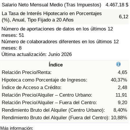
Índice de criminalidad por país
Salario Neto Mensual Medio (Tras Impuestos)
4.467,18 $
La Tasa de Interés Hipotecario en Porcentajes
6,12
Sanidad
(%), Anual, Tipo Fijado a 20 Años
Número de aportaciones de datos en los últimos 12
Índice de Sanidad (Actual)
meses: 51
Número de colaboradores diferentes en los últimos 12
Índice de Sanidad
meses: 8
Última actualización: Junio 2026
Índice de Sanidad por País
Índice
Relación Precio/Renta:
4,65
Contaminación
Hipoteca como Porcentaje de Ingresos:
40,37%
Índice de Acceso a Crédito:
2,48
Índice de Contaminación (Actual)
Relación Precio/Alquiler – Centro Urbano:
11,91
Relación Precio/Alquiler – Fuera del Centro:
9,20
Índice de contaminación
Rendimiento Bruto del Alquiler (Centro Urbano):
8,40%
Rendimiento Bruto del Alquiler (Fuera del Centro):
10,88%
Índice de Contaminación por País
Más información: