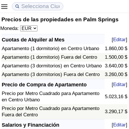
Precios de las propiedades en Palm Springs
Coste de vida
Precios de las propiedades
Calidad de Vida
Moneda:
Índice de Costo de Vida (Actual)
Índice de Precios de Inmuebles (Actual)
Índice de Calidad de Vida
Cuotas de Alquiler al Mes
[
Editar
]
Apartamento (1 dormitorio) en Centro Urbano
1.860,00 $
Índice de Costo de Vida
Índice de Precios de Inmuebles
Índice de Calidad de Vida (Actual)
Apartamento (1 dormitorio) Fuera del Centro
1.500,00 $
Índice de costo de vida por país
Índice de Precios de Inmuebles por País
Índice de calidad de vida por país
Apartamento (3 dormitorios) en Centro Urbano
3.640,00 $
Apartamento (3 dormitorios) Fuera del Centro
3.260,00 $
en aqaba
Delincuencia
Precio de Compra de Apartamento
[
Editar
]
Precio por Metro Cuadrado para Apartamento
Calificación del Índice de Criminalidad
5.023,16 $
en Centro Urbano
(Actual)
Precio por Metro Cuadrado para Apartamento
3.290,17 $
Fuera del Centro
Índice de Criminalidad
Salarios y Financiación
[
Editar
]