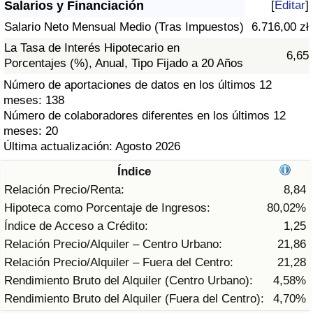
Salarios y Financiación
[
Editar
]
Índice de criminalidad por país
Salario Neto Mensual Medio (Tras Impuestos)
6.716,00 zł
Sanidad
La Tasa de Interés Hipotecario en
6,65
Porcentajes (%), Anual, Tipo Fijado a 20 Años
Índice de Sanidad (Actual)
Número de aportaciones de datos en los últimos 12
meses: 138
Índice de Sanidad
Número de colaboradores diferentes en los últimos 12
meses: 20
Última actualización: Agosto 2026
Índice de Sanidad por País
Índice
Contaminación
Relación Precio/Renta:
8,84
Hipoteca como Porcentaje de Ingresos:
80,02%
Índice de Contaminación (Actual)
Índice de Acceso a Crédito:
1,25
Relación Precio/Alquiler – Centro Urbano:
21,86
Índice de contaminación
Relación Precio/Alquiler – Fuera del Centro:
21,28
Rendimiento Bruto del Alquiler (Centro Urbano):
4,58%
Índice de Contaminación por País
Rendimiento Bruto del Alquiler (Fuera del Centro):
4,70%