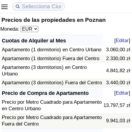
Precios de las propiedades en Poznan
Coste de vida
Precios de las propiedades
Calidad de Vida
Moneda:
Índice de Costo de Vida (Actual)
Índice de Precios de Inmuebles (Actual)
Índice de Calidad de Vida
Cuotas de Alquiler al Mes
[
Editar
]
Apartamento (1 dormitorio) en Centro Urbano
3.060,00 zł
Índice de Costo de Vida
Índice de Precios de Inmuebles
Índice de Calidad de Vida (Actual)
Apartamento (1 dormitorio) Fuera del Centro
2.330,00 zł
Índice de costo de vida por país
Índice de Precios de Inmuebles por País
Índice de calidad de vida por país
Apartamento (3 dormitorios) en Centro
4.841,82 zł
Urbano
en aqaba
Delincuencia
Apartamento (3 dormitorios) Fuera del Centro
3.440,00 zł
Precio de Compra de Apartamento
[
Editar
]
Calificación del Índice de Criminalidad
Precio por Metro Cuadrado para Apartamento
(Actual)
13.797,57 zł
en Centro Urbano
Precio por Metro Cuadrado para Apartamento
Índice de Criminalidad
9.941,03 zł
Fuera del Centro