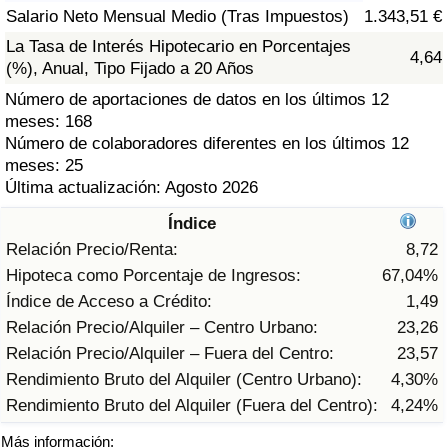
Índice de criminalidad por país
Salario Neto Mensual Medio (Tras Impuestos)
1.343,51 €
La Tasa de Interés Hipotecario en Porcentajes
4,64
Sanidad
(%), Anual, Tipo Fijado a 20 Años
Número de aportaciones de datos en los últimos 12
Índice de Sanidad (Actual)
meses: 168
Número de colaboradores diferentes en los últimos 12
Índice de Sanidad
meses: 25
Última actualización: Agosto 2026
Índice de Sanidad por País
Índice
Relación Precio/Renta:
8,72
Contaminación
Hipoteca como Porcentaje de Ingresos:
67,04%
Índice de Acceso a Crédito:
1,49
Índice de Contaminación (Actual)
Relación Precio/Alquiler – Centro Urbano:
23,26
Relación Precio/Alquiler – Fuera del Centro:
23,57
Índice de contaminación
Rendimiento Bruto del Alquiler (Centro Urbano):
4,30%
Rendimiento Bruto del Alquiler (Fuera del Centro):
4,24%
Índice de Contaminación por País
Más información: