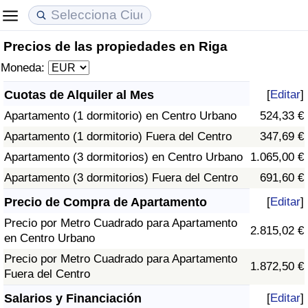
Precios de las propiedades en Riga
Coste de vida
Precios de las propiedades
Calidad de Vida
Moneda:
Índice de Costo de Vida (Actual)
Índice de Precios de Inmuebles (Actual)
Índice de Calidad de Vida
Cuotas de Alquiler al Mes
[
Editar
]
Apartamento (1 dormitorio) en Centro Urbano
524,33 €
Índice de Costo de Vida
Índice de Precios de Inmuebles
Índice de Calidad de Vida (Actual)
Apartamento (1 dormitorio) Fuera del Centro
347,69 €
Índice de costo de vida por país
Índice de Precios de Inmuebles por País
Índice de calidad de vida por país
Apartamento (3 dormitorios) en Centro Urbano
1.065,00 €
Apartamento (3 dormitorios) Fuera del Centro
691,60 €
en aqaba
Delincuencia
Precio de Compra de Apartamento
[
Editar
]
Precio por Metro Cuadrado para Apartamento
Calificación del Índice de Criminalidad
2.815,02 €
en Centro Urbano
(Actual)
Precio por Metro Cuadrado para Apartamento
1.872,50 €
Fuera del Centro
Índice de Criminalidad
Salarios y Financiación
[
Editar
]