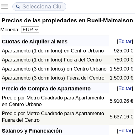
Precios de las propiedades en Rueil-Malmaison
Coste de vida
Precios de las propiedades
Calidad de Vida
Moneda:
Índice de Costo de Vida (Actual)
Índice de Precios de Inmuebles (Actual)
Índice de Calidad de Vida
Cuotas de Alquiler al Mes
[
Editar
]
Apartamento (1 dormitorio) en Centro Urbano
925,00 €
Índice de Costo de Vida
Índice de Precios de Inmuebles
Índice de Calidad de Vida (Actual)
Apartamento (1 dormitorio) Fuera del Centro
750,00 €
Índice de costo de vida por país
Índice de Precios de Inmuebles por País
Índice de calidad de vida por país
Apartamento (3 dormitorios) en Centro Urbano
1.550,00 €
Apartamento (3 dormitorios) Fuera del Centro
1.500,00 €
en aqaba
Delincuencia
Precio de Compra de Apartamento
[
Editar
]
Precio por Metro Cuadrado para Apartamento
Calificación del Índice de Criminalidad
5.910,26 €
en Centro Urbano
(Actual)
Precio por Metro Cuadrado para Apartamento
5.637,16 €
Fuera del Centro
Índice de Criminalidad
Salarios y Financiación
[
Editar
]