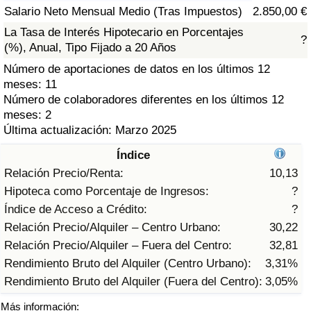
Índice de criminalidad por país
Salario Neto Mensual Medio (Tras Impuestos)
2.850,00 €
La Tasa de Interés Hipotecario en Porcentajes
?
Sanidad
(%), Anual, Tipo Fijado a 20 Años
Número de aportaciones de datos en los últimos 12
Índice de Sanidad (Actual)
meses: 11
Número de colaboradores diferentes en los últimos 12
Índice de Sanidad
meses: 2
Última actualización: Marzo 2025
Índice de Sanidad por País
Índice
Relación Precio/Renta:
10,13
Contaminación
Hipoteca como Porcentaje de Ingresos:
?
Índice de Acceso a Crédito:
?
Índice de Contaminación (Actual)
Relación Precio/Alquiler – Centro Urbano:
30,22
Relación Precio/Alquiler – Fuera del Centro:
32,81
Índice de contaminación
Rendimiento Bruto del Alquiler (Centro Urbano):
3,31%
Rendimiento Bruto del Alquiler (Fuera del Centro):
3,05%
Índice de Contaminación por País
Más información: