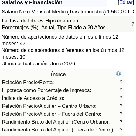
Salarios y Financiación
[
Editar
]
Índice de criminalidad por país
Salario Neto Mensual Medio (Tras Impuestos)
1.560,00 LD
Sanidad
La Tasa de Interés Hipotecario en
?
Porcentajes (%), Anual, Tipo Fijado a 20 Años
Índice de Sanidad (Actual)
Número de aportaciones de datos en los últimos 12
meses: 42
Índice de Sanidad
Número de colaboradores diferentes en los últimos 12
meses: 10
Última actualización: Junio 2026
Índice de Sanidad por País
Índice
Contaminación
Relación Precio/Renta:
?
Hipoteca como Porcentaje de Ingresos:
?
Índice de Contaminación (Actual)
Índice de Acceso a Crédito:
?
Relación Precio/Alquiler – Centro Urbano:
?
Índice de contaminación
Relación Precio/Alquiler – Fuera del Centro:
?
Rendimiento Bruto del Alquiler (Centro Urbano):
?
Índice de Contaminación por País
Rendimiento Bruto del Alquiler (Fuera del Centro):
?