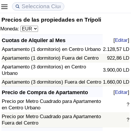
Precios de las propiedades en Trípoli
Coste de vida
Precios de las propiedades
Calidad de Vida
Moneda:
Índice de Costo de Vida (Actual)
Índice de Precios de Inmuebles (Actual)
Índice de Calidad de Vida
Cuotas de Alquiler al Mes
[
Editar
]
Apartamento (1 dormitorio) en Centro Urbano
2.128,57 LD
Índice de Costo de Vida
Índice de Precios de Inmuebles
Índice de Calidad de Vida (Actual)
Apartamento (1 dormitorio) Fuera del Centro
922,86 LD
Índice de costo de vida por país
Índice de Precios de Inmuebles por País
Índice de calidad de vida por país
Apartamento (3 dormitorios) en Centro
3.900,00 LD
Urbano
en aqaba
Delincuencia
Apartamento (3 dormitorios) Fuera del Centro
1.660,00 LD
Precio de Compra de Apartamento
[
Editar
]
Calificación del Índice de Criminalidad
Precio por Metro Cuadrado para Apartamento
(Actual)
?
en Centro Urbano
Precio por Metro Cuadrado para Apartamento
Índice de Criminalidad
?
Fuera del Centro